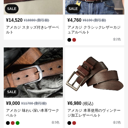
SALE
SALE
¥
14,520
¥
4,760
¥
18880
(割引前)
¥
6190
(割引前)
アメカジ スタッズ付きレザーベ
アメカジ クラシックレザーカジ
ルト
ュアルベルト
全
2
色
SALE
¥
9,000
¥
6,980
(税込)
¥
11700
(割引前)
アメカジ 味わい深い本革ワーク
アメカジ 本革使用のヴィンテー
ベルト
ジ加工レザーベルト
全
3
色
全
2
色