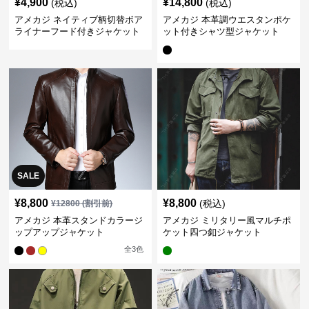
¥
4,900
¥
14,800
(税込)
(税込)
アメカジ ネイティブ柄切替ボア
アメカジ 本革調ウエスタンポケ
ライナーフード付きジャケット
ット付きシャツ型ジャケット
SALE
¥
8,800
¥
8,800
(税込)
¥
12800
(割引前)
アメカジ 本革スタンドカラージ
アメカジ ミリタリー風マルチポ
ップアップジャケット
ケット四つ釦ジャケット
全
3
色