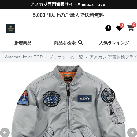
アメカジ
専門通販サイト
Amecazi-lover
5,000
円以上のご購入で送料無料
0
0
新着商品
商品を検索
人気ランキング
Amecazi-lover TOP
›
ジャケットの一覧
›
アメカジ 宇宙探検フラ
Previous slide
Ne