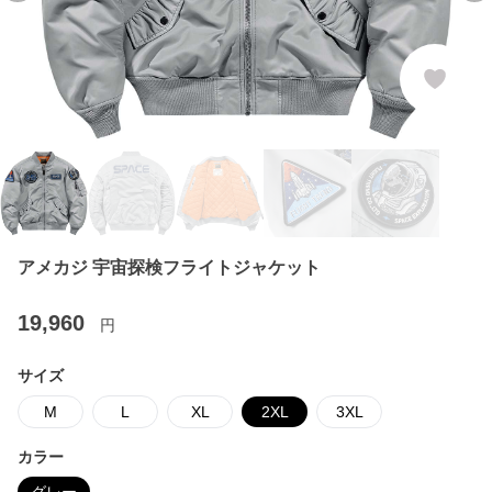
アメカジ 宇宙探検フライトジャケット
19,960
円
サイズ
M
L
XL
2XL
3XL
カラー