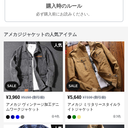
購入時のルール
必ず購入前にお読みください。
アメカジジャケットの人気アイテム
人気
SALE
SALE
¥
3,960
¥
5,640
¥
5150
(割引前)
¥
7330
(割引前)
アメカジ ヴィンテージ加工デニ
アメカジ ミリタリースタイルラ
ムワークジャケット
イトジャケット
全
4
色
全
3
色