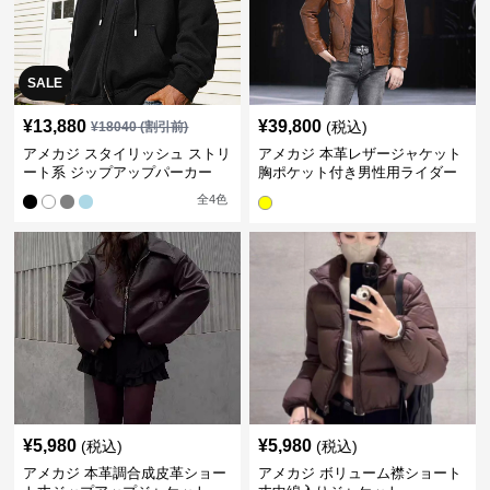
SALE
¥
13,880
¥
39,800
(税込)
¥
18040
(割引前)
アメカジ スタイリッシュ ストリ
アメカジ 本革レザージャケット
ート系 ジップアップパーカー
胸ポケット付き男性用ライダー
ス
全
4
色
¥
5,980
¥
5,980
(税込)
(税込)
アメカジ 本革調合成皮革ショー
アメカジ ボリューム襟ショート