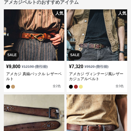
アメカジベルトのおすすめアイテム
人気
人気
SALE
SALE
¥
9,800
¥
7,320
¥
12190
(割引前)
¥
9520
(割引前)
アメカジ 真鍮バックル レザーベ
アメカジ ヴィンテージ風レザー
ルト
カジュアルベルト
全
2
色
全
3
色