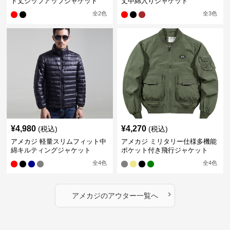
ト丈ジップアップジャケット
丈中綿入りジャケット
全
2
色
全
3
色
¥
4,980
¥
4,270
(税込)
(税込)
アメカジ 軽量スリムフィット中
アメカジ ミリタリー仕様多機能
綿キルティングジャケット
ポケット付き飛行ジャケット
全
4
色
全
4
色
›
アメカジ
の
アウター
一覧へ