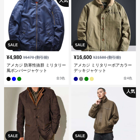
人気
SALE
SALE
¥
4,980
¥
16,600
¥
6470
(割引前)
¥
21580
(割引前)
アメカジ 防寒性抜群 ミリタリー
アメカジ ミリタリーボアカラー
風ボンバージャケット
デッキジャケット
全
3
色
全
4
色
人気
SALE
SALE