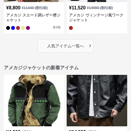
¥
8,800
¥
11,520
¥
11440
(割引前)
¥
14980
(割引前)
アメカジ スエード調レザー襟ジ
アメカジ ヴィンテージ風ワーク
ャケット
ジャケット
全
5
色
›
人気アイテム一覧へ
アメカジジャケットの新着アイテム