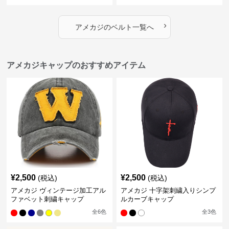
›
アメカジ
の
ベルト
一覧へ
アメカジキャップのおすすめアイテム
¥
2,500
¥
2,500
(税込)
(税込)
アメカジ ヴィンテージ加工アル
アメカジ 十字架刺繍入りシンプ
ファベット刺繍キャップ
ルカーブキャップ
全
6
色
全
3
色