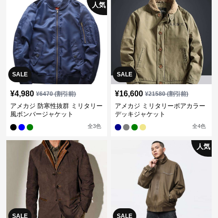
人気
SALE
SALE
¥
4,980
¥
16,600
¥
6470
(割引前)
¥
21580
(割引前)
アメカジ 防寒性抜群 ミリタリー
アメカジ ミリタリーボアカラー
風ボンバージャケット
デッキジャケット
全
3
色
全
4
色
人気
SALE
SALE