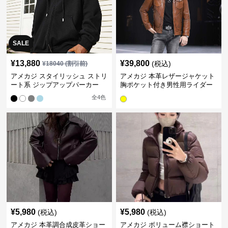
SALE
¥
13,880
¥
39,800
(税込)
¥
18040
(割引前)
アメカジ スタイリッシュ ストリ
アメカジ 本革レザージャケット
ート系 ジップアップパーカー
胸ポケット付き男性用ライダー
ス
全
4
色
¥
5,980
¥
5,980
(税込)
(税込)
アメカジ 本革調合成皮革ショー
アメカジ ボリューム襟ショート