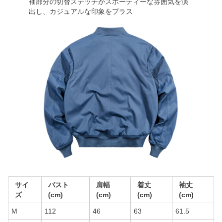
袖部分の切替ステッチがスポーティーな雰囲気を演
出し、カジュアルな印象をプラス
サイ
バスト
肩幅
着丈
袖丈
ズ
(cm)
(cm)
(cm)
(cm)
M
112
46
63
61.5