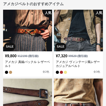
アメカジベルトのおすすめアイテム
人気
人気
SALE
SALE
¥
9,800
¥
7,320
¥
12190
(割引前)
¥
9520
(割引前)
アメカジ 真鍮バックル レザーベ
アメカジ ヴィンテージ風レザー
ルト
カジュアルベルト
全
2
色
全
3
色