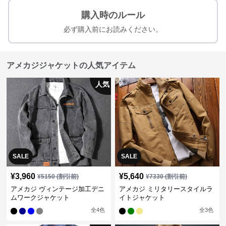
購入時のルール
必ず購入前にお読みください。
アメカジジャケットの人気アイテム
人気
SALE
SALE
¥
3,960
¥
5,640
¥
5150
(割引前)
¥
7330
(割引前)
アメカジ ヴィンテージ加工デニ
アメカジ ミリタリースタイルラ
ムワークジャケット
イトジャケット
全
4
色
全
3
色