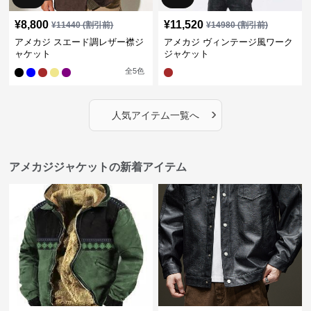
¥
8,800
¥
11,520
¥
11440
(割引前)
¥
14980
(割引前)
アメカジ スエード調レザー襟ジ
アメカジ ヴィンテージ風ワーク
ャケット
ジャケット
全
5
色
›
人気アイテム一覧へ
アメカジジャケットの新着アイテム