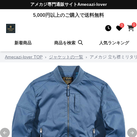
アメカジ
専門通販サイト
Amecazi-lover
5,000
円以上のご購入で送料無料
0
0
新着商品
商品を検索
人気ランキング
Amecazi-lover TOP
›
ジャケットの一覧
›
アメカジ 立ち襟ミリタ
Previous slide
Ne