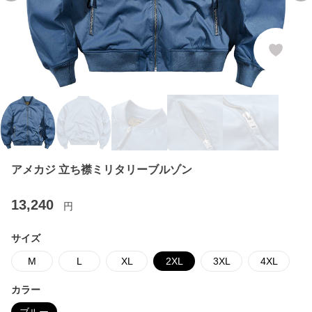
アメカジ 立ち襟ミリタリーブルゾン
13,240
円
サイズ
M
L
XL
2XL
3XL
4XL
カラー