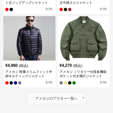
ト丈ジップアップジャケット
丈中綿入りジャケット
全
2
色
全
3
色
¥
4,980
¥
4,270
(税込)
(税込)
アメカジ 軽量スリムフィット中
アメカジ ミリタリー仕様多機能
綿キルティングジャケット
ポケット付き飛行ジャケット
全
4
色
全
4
色
›
アメカジ
の
アウター
一覧へ