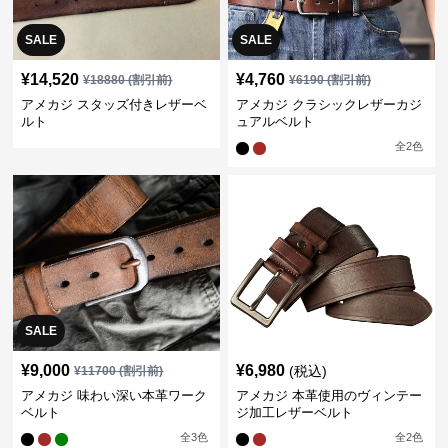
SALE
SALE
¥
14,520
¥
4,760
¥
18880
(割引前)
¥
6190
(割引前)
アメカジ スタッズ付きレザーベ
アメカジ クラシックレザーカジ
ルト
ュアルベルト
全
2
色
SALE
¥
9,000
¥
6,980
(税込)
¥
11700
(割引前)
アメカジ 味わい深い本革ワーク
アメカジ 本革使用のヴィンテー
ベルト
ジ加工レザーベルト
全
3
色
全
2
色