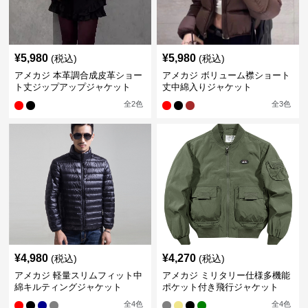
¥
5,980
¥
5,980
(税込)
(税込)
アメカジ 本革調合成皮革ショー
アメカジ ボリューム襟ショート
ト丈ジップアップジャケット
丈中綿入りジャケット
全
2
色
全
3
色
¥
4,980
¥
4,270
(税込)
(税込)
アメカジ 軽量スリムフィット中
アメカジ ミリタリー仕様多機能
綿キルティングジャケット
ポケット付き飛行ジャケット
全
4
色
全
4
色