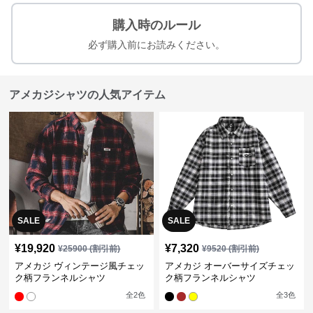
購入時のルール
必ず購入前にお読みください。
アメカジシャツの人気アイテム
SALE
SALE
¥
19,920
¥
7,320
¥
25900
(割引前)
¥
9520
(割引前)
アメカジ ヴィンテージ風チェッ
アメカジ オーバーサイズチェッ
ク柄フランネルシャツ
ク柄フランネルシャツ
全
2
色
全
3
色