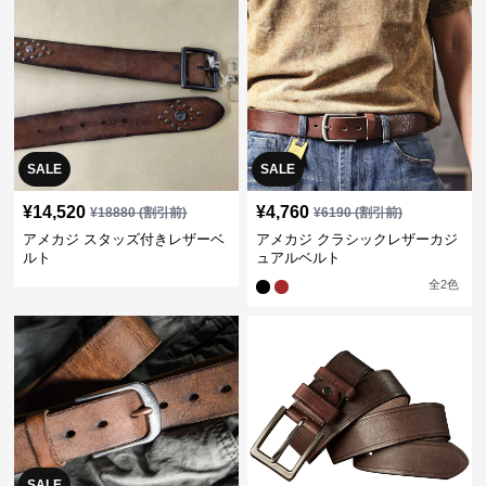
SALE
SALE
¥
14,520
¥
4,760
¥
18880
(割引前)
¥
6190
(割引前)
アメカジ スタッズ付きレザーベ
アメカジ クラシックレザーカジ
ルト
ュアルベルト
全
2
色
SALE