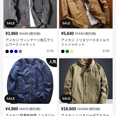
SALE
SALE
¥
3,960
¥
5,640
¥
5150
(割引前)
¥
7330
(割引前)
アメカジ ヴィンテージ加工デニ
アメカジ ミリタリースタイルラ
ムワークジャケット
イトジャケット
全
4
色
全
3
色
人気
SALE
SALE
¥
4,980
¥
16,600
¥
6470
(割引前)
¥
21580
(割引前)
アメカジ 防寒性抜群 ミリタリー
アメカジ ミリタリーボアカラー