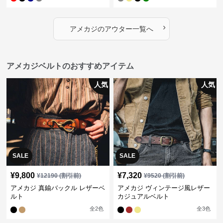
›
アメカジ
の
アウター
一覧へ
アメカジベルトのおすすめアイテム
人気
人気
SALE
SALE
¥
9,800
¥
7,320
¥
12190
(割引前)
¥
9520
(割引前)
アメカジ 真鍮バックル レザーベ
アメカジ ヴィンテージ風レザー
ルト
カジュアルベルト
全
2
色
全
3
色