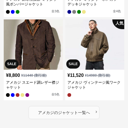
風ボンバージャケット
デッキジャケット
全
3
色
全
4
色
人気
SALE
SALE
¥
8,800
¥
11,520
¥
11440
(割引前)
¥
14980
(割引前)
アメカジ スエード調レザー襟ジ
アメカジ ヴィンテージ風ワーク
ャケット
ジャケット
全
5
色
›
アメカジ
の
ジャケット
一覧へ