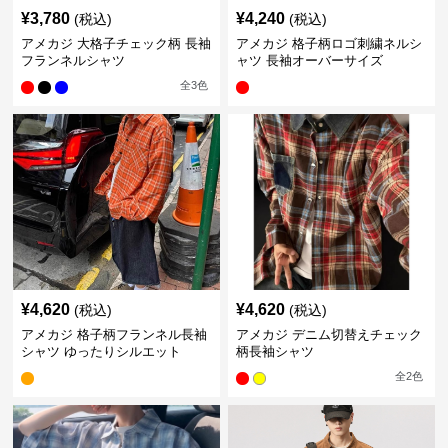
¥
3,780
¥
4,240
(税込)
(税込)
アメカジ 大格子チェック柄 長袖
アメカジ 格子柄ロゴ刺繍ネルシ
フランネルシャツ
ャツ 長袖オーバーサイズ
全
3
色
¥
4,620
¥
4,620
(税込)
(税込)
アメカジ 格子柄フランネル長袖
アメカジ デニム切替えチェック
シャツ ゆったりシルエット
柄長袖シャツ
全
2
色