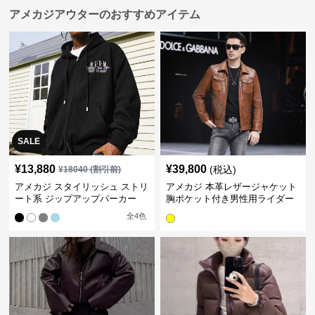
アメカジアウターのおすすめアイテム
SALE
¥
13,880
¥
39,800
(税込)
¥
18040
(割引前)
アメカジ スタイリッシュ ストリ
アメカジ 本革レザージャケット
ート系 ジップアップパーカー
胸ポケット付き男性用ライダー
ス
全
4
色