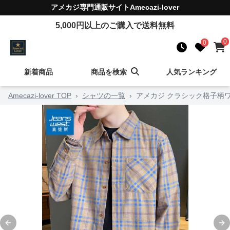
アメカジ
専門通販サイト
Amecazi-lover
5,000
円以上のご購入で送料無料
0
0
新着商品
商品を検索
人気ランキング
Amecazi-lover TOP
›
シャツの一覧
›
アメカジ クラシック格子柄
Previous slide
Ne