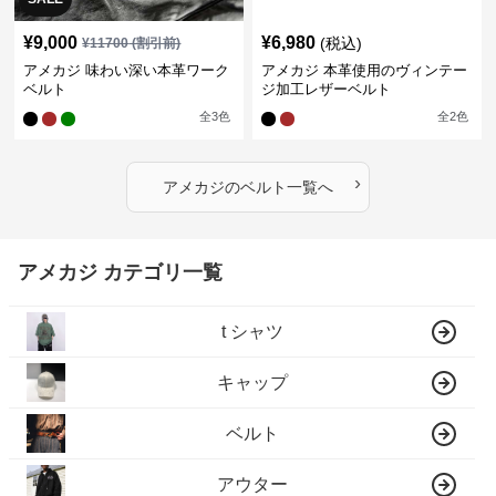
¥
9,000
¥
6,980
(税込)
¥
11700
(割引前)
アメカジ 味わい深い本革ワーク
アメカジ 本革使用のヴィンテー
ベルト
ジ加工レザーベルト
全
3
色
全
2
色
›
アメカジ
の
ベルト
一覧へ
アメカジ カテゴリ一覧
t シャツ
キャップ
ベルト
アウター