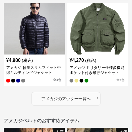
¥
4,980
¥
4,270
(税込)
(税込)
アメカジ 軽量スリムフィット中
アメカジ ミリタリー仕様多機能
綿キルティングジャケット
ポケット付き飛行ジャケット
全
4
色
全
4
色
›
アメカジ
の
アウター
一覧へ
アメカジベルトのおすすめアイテム
人気
人気