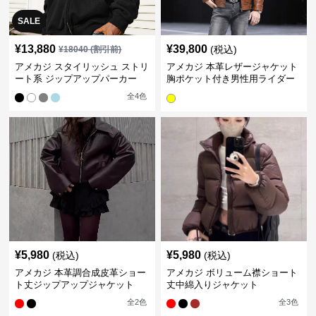
SALE
¥
13,880
¥
39,800
(税込)
¥
18040
(割引前)
アメカジ スタイリッシュ ストリ
アメカジ 本革レザージャケット
ート系 ジップアップパーカー
胸ポケット付き男性用ライダー
ス
全
4
色
¥
5,980
¥
5,980
(税込)
(税込)
アメカジ 本革調合成皮革ショー
アメカジ ボリューム襟ショート
ト丈ジップアップジャケット
丈中綿入りジャケット
全
2
色
全
3
色