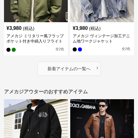
¥
3,980
¥
3,980
(税込)
(税込)
アメカジ ミリタリー風フラップ
アメカジ ヴィンテージ加工デニ
ポケット付き中綿入りフライト
ム地ワークジャケット
ジャケット
全
2
色
全
2
色
›
新着アイテムの一覧へ
アメカジアウターのおすすめアイテム