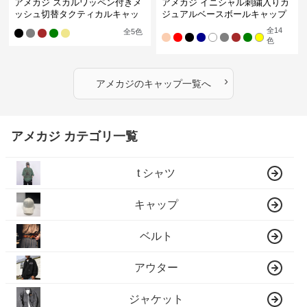
アメカジ スカルワッペン付きメ
アメカジ イニシャル刺繍入りカ
ッシュ切替タクティカルキャッ
ジュアルベースボールキャップ
プ
全
14
全
5
色
色
›
アメカジ
の
キャップ
一覧へ
アメカジ カテゴリ一覧
t シャツ
キャップ
ベルト
アウター
ジャケット