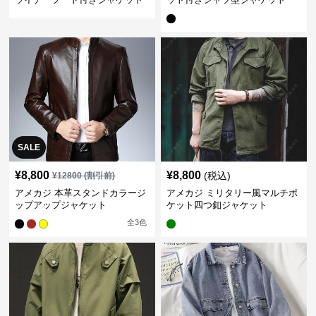
SALE
¥
8,800
¥
8,800
(税込)
¥
12800
(割引前)
アメカジ 本革スタンドカラージ
アメカジ ミリタリー風マルチポ
ップアップジャケット
ケット四つ釦ジャケット
全
3
色