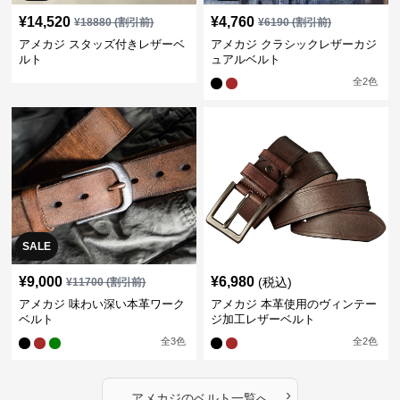
¥
14,520
¥
4,760
¥
18880
(割引前)
¥
6190
(割引前)
アメカジ スタッズ付きレザーベ
アメカジ クラシックレザーカジ
ルト
ュアルベルト
全
2
色
SALE
¥
9,000
¥
6,980
(税込)
¥
11700
(割引前)
アメカジ 味わい深い本革ワーク
アメカジ 本革使用のヴィンテー
ベルト
ジ加工レザーベルト
全
3
色
全
2
色
›
アメカジ
の
ベルト
一覧へ