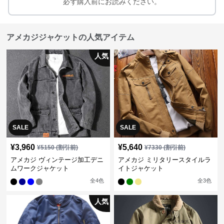
必ず購入前にお読みください。
アメカジジャケットの人気アイテム
人気
SALE
SALE
¥
3,960
¥
5,640
¥
5150
(割引前)
¥
7330
(割引前)
アメカジ ヴィンテージ加工デニ
アメカジ ミリタリースタイルラ
ムワークジャケット
イトジャケット
全
4
色
全
3
色
人気