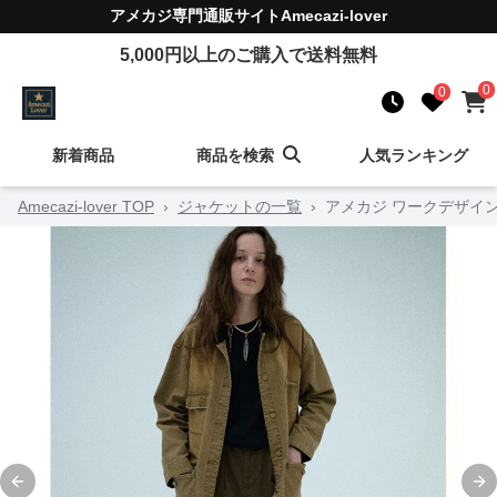
アメカジ
専門通販サイト
Amecazi-lover
5,000
円以上のご購入で送料無料
0
0
新着商品
商品を検索
人気ランキング
Amecazi-lover TOP
›
ジャケットの一覧
›
アメカジ ワークデザイ
Previous slide
Ne