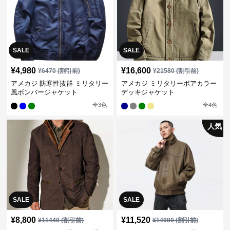
SALE
SALE
¥
4,980
¥
16,600
¥
6470
(割引前)
¥
21580
(割引前)
アメカジ 防寒性抜群 ミリタリー
アメカジ ミリタリーボアカラー
風ボンバージャケット
デッキジャケット
全
3
色
全
4
色
人気
SALE
SALE
¥
8,800
¥
11,520
¥
11440
(割引前)
¥
14980
(割引前)