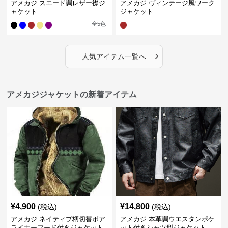
アメカジ スエード調レザー襟ジ
アメカジ ヴィンテージ風ワーク
ャケット
ジャケット
全
5
色
›
人気アイテム一覧へ
アメカジジャケットの新着アイテム
¥
4,900
¥
14,800
(税込)
(税込)
アメカジ ネイティブ柄切替ボア
アメカジ 本革調ウエスタンポケ
ライナーフード付きジャケット
ット付きシャツ型ジャケット