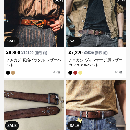
SALE
SALE
¥
9,800
¥
7,320
¥
12190
(割引前)
¥
9520
(割引前)
アメカジ 真鍮バックル レザーベ
アメカジ ヴィンテージ風レザー
ルト
カジュアルベルト
全
2
色
全
3
色
SALE
SALE