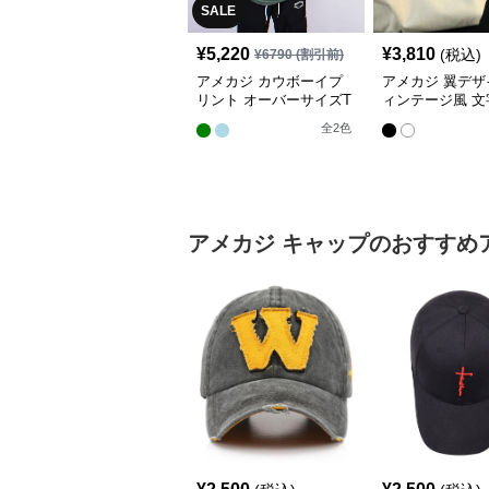
SALE
¥
5,220
¥
3,810
(税込)
¥
6790
(割引前)
アメカジ カウボーイプ
アメカジ 翼デザ
リント オーバーサイズT
ィンテージ風 文
シャツ
ント半袖Tシャ
全
2
色
アメカジ
キャップ
のおすすめ