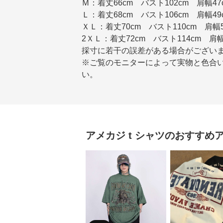
Ｍ：着丈66cm バスト102cm 肩幅47
Ｌ：着丈68cm バスト106cm 肩幅49
ＸＬ：着丈70cm バスト110cm 肩幅5
2ＸＬ：着丈72cm バスト114cm 肩幅
採寸に若干の誤差がある場合がござい
※ご覧のモニターによって実物と色合
い。
アメカジ
t シャツ
のおすすめ