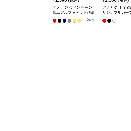
¥
2,500
¥
2,500
(税込)
(税込)
アメカジ ヴィンテージ
アメカジ 十字架
加工アルファベット刺繍
りシンプルカー
キャップ
プ
全
6
色