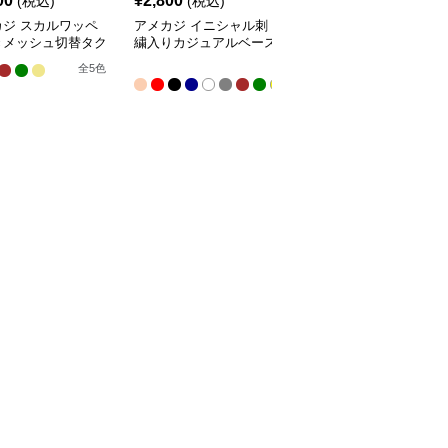
00
¥
2,800
¥
2,500
(税込)
(税込)
(税込)
カジ スカルワッペ
アメカジ イニシャル刺
アメカジ アール文字刺
きメッシュ切替タク
繍入りカジュアルベース
繍入りカジュアルベース
カルキャップ
ボールキャップ
ボールキャップ
全
全
7
全
5
色
14
色
色