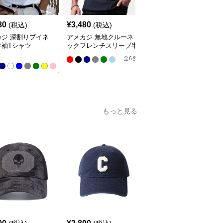
80
¥
3,480
¥
2,980
(税込)
(税込)
(税込)
カジ 深割りブイネ
アメカジ 無地クルーネ
アメカジ 星条旗ヴィン
半袖Tシャツ
ックフレンチスリーブ半
テージ加工 半袖丸首シ
袖Tシャツ
ャツ
全
全
6
色
全
3
色
11
色
もっと見る