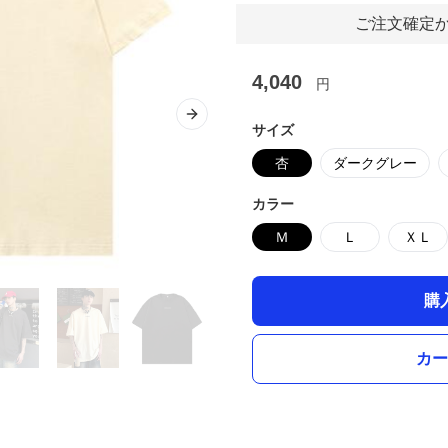
ご注文確定か
4,040
円
Next slide
サイズ
杏
ダークグレー
カラー
Ｍ
Ｌ
ＸＬ
購
カー