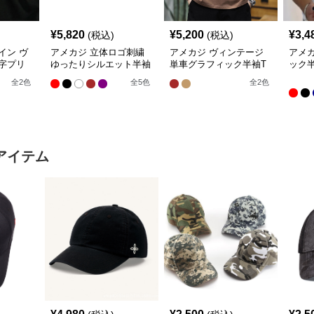
¥
5,820
¥
5,200
¥
3,4
(税込)
(税込)
イン ヴ
アメカジ 立体ロゴ刺繍
アメカジ ヴィンテージ
アメ
字プリ
ゆったりシルエット半袖
単車グラフィック半袖T
ック
ツ
カットソー
シャツ
全
2
色
全
5
色
全
2
色
アイテム