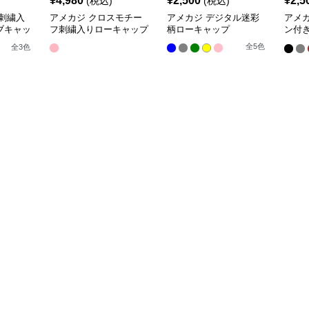
¥
4,980
¥
2,500
¥
2,5
(税込)
(税込)
刺繍入
アメカジ クロスモチー
アメカジ デジタル迷彩
アメ
ブキャッ
フ刺繍入りローキャップ
柄ローキャップ
ン付
ティ
全
5
色
全
3
色