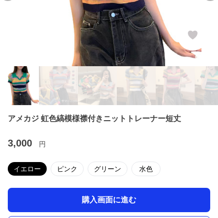
アメカジ 虹色縞模様襟付きニットトレーナー短丈
3,000
円
イエロー
ピンク
グリーン
水色
購入画面に進む