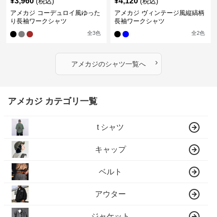
¥
3,960
¥
4,120
(税込)
(税込)
アメカジ コーデュロイ風ゆった
アメカジ ヴィンテージ風縦縞柄
り長袖ワークシャツ
長袖ワークシャツ
全
3
色
全
2
色
›
アメカジ
の
シャツ
一覧へ
アメカジ カテゴリ一覧
t シャツ
キャップ
ベルト
アウター
ジャケット