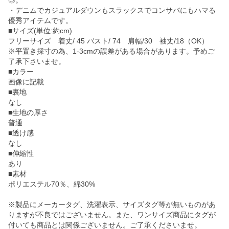
◎。
・デニムでカジュアルダウンもスラックスでコンサバにもハマる
優秀アイテムです。
■サイズ(単位:約cm)
フリーサイズ 着丈/ 45 バスト/ 74 肩幅/30 袖丈/18（OK）
※平置き採寸の為、1-3cmの誤差がある場合があります。予めご
了承下さいませ。
■カラー
画像に記載
■裏地
なし
■生地の厚さ
普通
■透け感
なし
■伸縮性
あり
■素材
ポリエステル70％、綿30%
※製品にメーカータグ、洗濯表示、サイズタグ等が無いものがあ
りますが不良ではございません。また、ワンサイズ商品にタグが
付いても商品とは関係ございません。ご了承くださいませ。