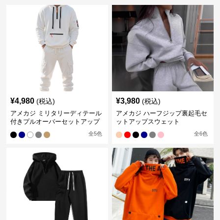
¥
4,980
¥
3,980
(税込)
(税込)
アメカジ ミリタリーディテール
アメカジ ハーフジップ裏起毛セ
付きプルオーバーセットアップ
ットアップスウェット
全
5
色
全
6
色