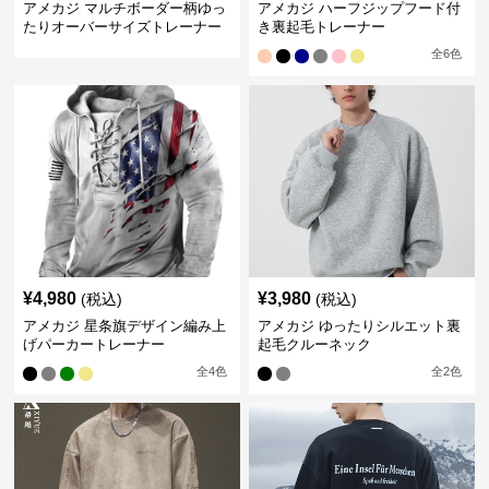
アメカジ マルチボーダー柄ゆっ
アメカジ ハーフジップフード付
たりオーバーサイズトレーナー
き裏起毛トレーナー
全
6
色
¥
4,980
¥
3,980
(税込)
(税込)
アメカジ 星条旗デザイン編み上
アメカジ ゆったりシルエット裏
げパーカートレーナー
起毛クルーネック
全
4
色
全
2
色