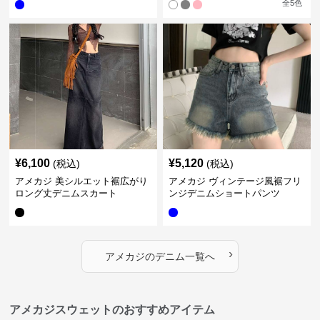
全
5
色
¥
6,100
¥
5,120
(税込)
(税込)
アメカジ 美シルエット裾広がり
アメカジ ヴィンテージ風裾フリ
ロング丈デニムスカート
ンジデニムショートパンツ
›
アメカジ
の
デニム
一覧へ
アメカジスウェットのおすすめアイテム