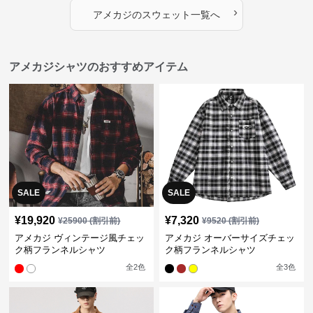
›
アメカジ
の
スウェット
一覧へ
アメカジシャツのおすすめアイテム
SALE
SALE
¥
19,920
¥
7,320
¥
25900
(割引前)
¥
9520
(割引前)
アメカジ ヴィンテージ風チェッ
アメカジ オーバーサイズチェッ
ク柄フランネルシャツ
ク柄フランネルシャツ
全
2
色
全
3
色