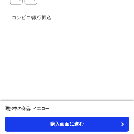
コンビニ/銀行振込
選択中の商品: イエロー
選択中の商品: イエロー
購入画面に進む
購入画面に進む