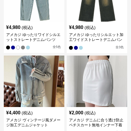
¥
4,980
¥
4,980
(税込)
(税込)
アメカジ ゆったりワイドシルエ
アメカジ ゆったりシルエット加
ットストレートデニムパンツ
工ワイドストレートデニムパン
ツ
全
5
色
全
3
色
¥
4,400
¥
2,000
(税込)
(税込)
アメカジ ヴィンテージ風ダメー
アメカジ デニムに合う透け防止
ジ加工デニムジャケット
ペチスカート無地インナー下着