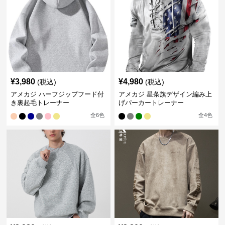
¥
3,980
¥
4,980
(税込)
(税込)
アメカジ ハーフジップフード付
アメカジ 星条旗デザイン編み上
き裏起毛トレーナー
げパーカートレーナー
全
6
色
全
4
色