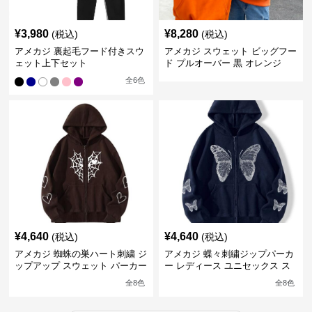
¥
3,980
¥
8,280
(税込)
(税込)
アメカジ 裏起毛フード付きスウ
アメカジ スウェット ビッグフー
ェット上下セット
ド プルオーバー 黒 オレンジ
全
6
色
¥
4,640
¥
4,640
(税込)
(税込)
アメカジ 蜘蛛の巣ハート刺繍 ジ
アメカジ 蝶々刺繍ジップパーカ
ップアップ スウェット パーカー
ー レディース ユニセックス ス
ユニセックス
ウェット
全
8
色
全
8
色