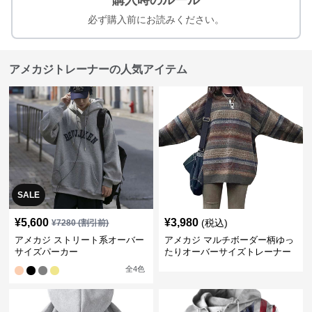
購入時のルール
必ず購入前にお読みください。
アメカジトレーナーの人気アイテム
SALE
¥
5,600
¥
3,980
(税込)
¥
7280
(割引前)
アメカジ ストリート系オーバー
アメカジ マルチボーダー柄ゆっ
サイズパーカー
たりオーバーサイズトレーナー
全
4
色