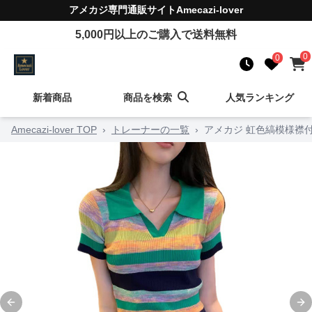
アメカジ
専門通販サイト
Amecazi-lover
5,000
円以上のご購入で送料無料
0
0
新着商品
商品を検索
人気ランキング
Amecazi-lover TOP
›
トレーナーの一覧
›
アメカジ 虹色縞模様襟
Previous slide
Ne