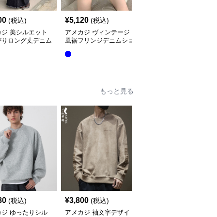
00
¥
5,120
¥
6,600
(税込)
(税込)
(税込)
カジ 美シルエット
アメカジ ヴィンテージ
アメカジ ハイウエスト
がりロング丈デニム
風裾フリンジデニムショ
フレアデニムパンツ 美
ート
ートパンツ
脚ジーンズ
もっと見る
80
¥
3,800
¥
3,980
(税込)
(税込)
(税込)
カジ ゆったりシル
アメカジ 袖文字デザイ
アメカジ ドイツ文字プ