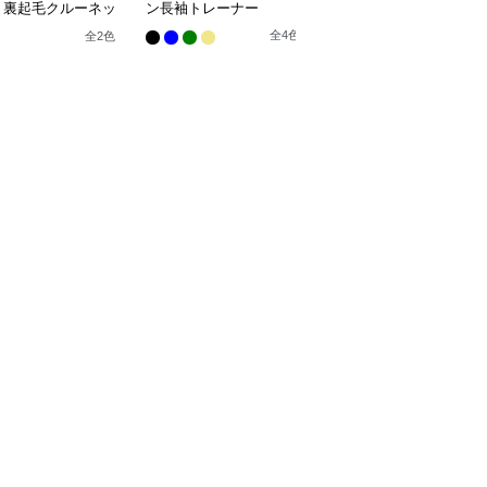
ト裏起毛クルーネッ
ン長袖トレーナー
リント裏毛クルーネック
トレーナー
全
4
色
全
2
色
全
3
色