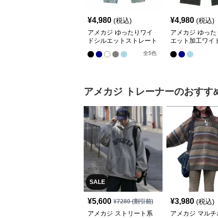
¥
4,980
¥
4,980
(税込)
(税込)
アメカジ ゆったりワイ
アメカジ ゆった
ドシルエットストレート
エット加工ワイ
デニムパンツ
ートデニムパン
全
5
色
アメカジ
トレーナー
のおすす
SALE
¥
5,600
¥
3,980
(税込)
¥
7280
(割引前)
アメカジ ストリート系
アメカジ マルチ