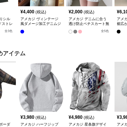
¥
4,400
¥
2,000
¥
6,1
(税込)
(税込)
りシル
アメカジ ヴィンテージ
アメカジ デニムに合う
アメ
ドストレ
風ダメージ加工デニムジ
透け防止ペチスカート無
裾広
ツ
ャケット
地インナー下着
スカ
全
3
色
全
5
色
めアイテム
¥
3,980
¥
4,980
¥
3,9
(税込)
(税込)
ボーダ
アメカジ ハーフジップ
アメカジ 星条旗デザイ
アメ