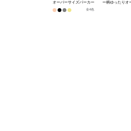
オーバーサイズパーカー
ー柄ゆったりオ
イズトレーナー
全
4
色