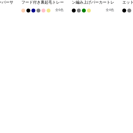
ーバーサ
フード付き裏起毛トレー
ン編み上げパーカートレ
エッ
ナー
ーナー
ク
全
6
色
全
4
色