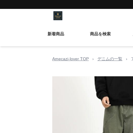
新着商品
商品を検索
Amecazi-lover TOP
›
デニムの一覧
›