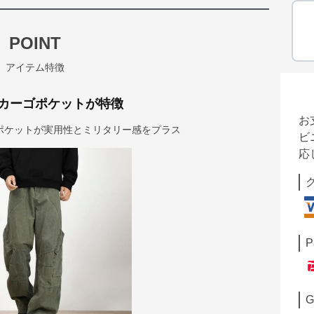
POINT
アイテム特徴
カーゴポケットが特徴
お
ポケットが実用性とミリタリー感をプラス
ビ
応
P
G