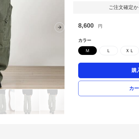
ご注文確定か
8,600
円
Next slide
カラー
Ｍ
Ｌ
ＸＬ
購
カー