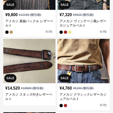
SALE
SALE
¥
9,800
¥
7,320
¥
12190
(割引前)
¥
9520
(割引前)
アメカジ 真鍮バックル レザーベ
アメカジ ヴィンテージ風レザー
ルト
カジュアルベルト
全
2
色
全
3
色
SALE
SALE
¥
14,520
¥
4,760
¥
18880
(割引前)
¥
6190
(割引前)
アメカジ スタッズ付きレザーベ
アメカジ クラシックレザーカジ
ルト
ュアルベルト
全
2
色