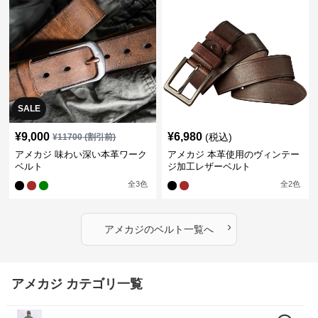
SALE
¥
9,000
¥
6,980
(税込)
¥
11700
(割引前)
アメカジ 味わい深い本革ワーク
アメカジ 本革使用のヴィンテー
ベルト
ジ加工レザーベルト
全
3
色
全
2
色
›
アメカジ
の
ベルト
一覧へ
アメカジ カテゴリ一覧