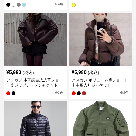
ス
全
4
色
¥
5,980
¥
5,980
(税込)
(税込)
アメカジ 本革調合成皮革ショー
アメカジ ボリューム襟ショート
ト丈ジップアップジャケット
丈中綿入りジャケット
全
2
色
全
3
色