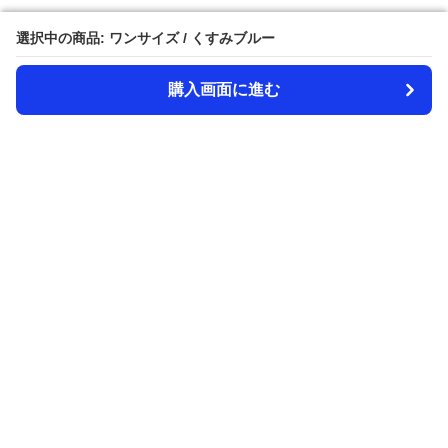
選択中の商品: ワンサイズ / くすみブルー
選択中の商品: ワンサイズ / くすみブルー
購入画面に進む
購入画面に進む
Amecazi-lover
について
利用規約