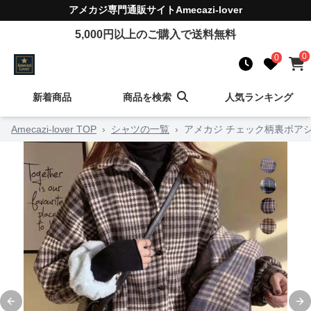
アメカジ
専門通販サイト
Amecazi-lover
5,000
円以上のご購入で送料無料
0
0
新着商品
商品を検索
人気ランキング
Amecazi-lover TOP
›
シャツの一覧
›
アメカジ チェック柄裏ボア
Previous slide
Ne