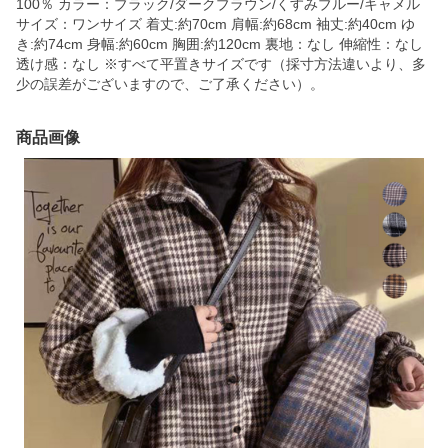
100％ カラー：ブラック/ダークブラウン/くすみブルー/キャメル
サイズ：ワンサイズ 着丈:約70cm 肩幅:約68cm 袖丈:約40cm ゆ
き:約74cm 身幅:約60cm 胸囲:約120cm 裏地：なし 伸縮性：なし
透け感：なし ※すべて平置きサイズです（採寸方法違いより、多
少の誤差がございますので、ご了承ください）。
商品画像