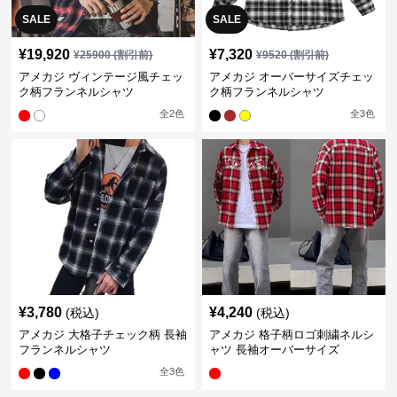
SALE
SALE
¥
19,920
¥
7,320
¥
25900
(割引前)
¥
9520
(割引前)
アメカジ ヴィンテージ風チェッ
アメカジ オーバーサイズチェッ
ク柄フランネルシャツ
ク柄フランネルシャツ
全
2
色
全
3
色
¥
3,780
¥
4,240
(税込)
(税込)
アメカジ 大格子チェック柄 長袖
アメカジ 格子柄ロゴ刺繍ネルシ
フランネルシャツ
ャツ 長袖オーバーサイズ
全
3
色