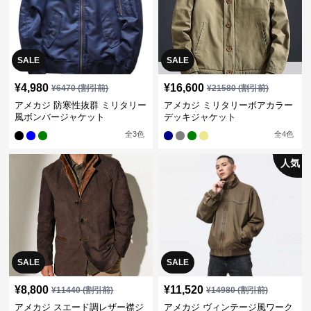
SALE
SALE
¥
4,980
¥
16,600
¥
6470
(割引前)
¥
21580
(割引前)
アメカジ 防寒性抜群 ミリタリー
アメカジ ミリタリーボアカラー
風ボンバージャケット
デッキジャケット
全
3
色
全
4
色
人気
SALE
SALE
¥
8,800
¥
11,520
¥
11440
(割引前)
¥
14980
(割引前)
アメカジ スエード調レザー襟ジ
アメカジ ヴィンテージ風ワーク