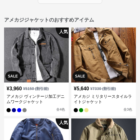
アメカジジャケットのおすすめアイテム
人気
SALE
SALE
¥
3,960
¥
5,640
¥
5150
(割引前)
¥
7330
(割引前)
アメカジ ヴィンテージ加工デニ
アメカジ ミリタリースタイルラ
ムワークジャケット
イトジャケット
全
4
色
全
3
色
人気