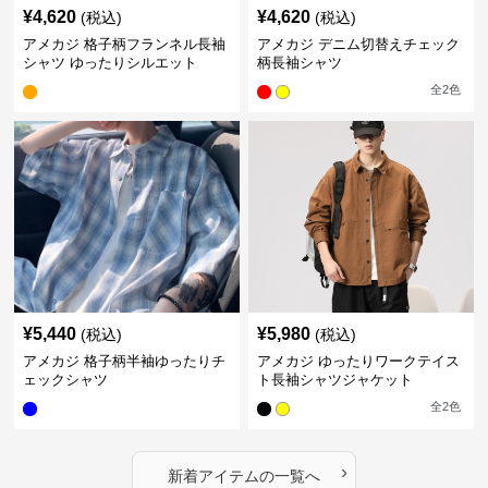
¥
4,620
¥
4,620
(税込)
(税込)
アメカジ 格子柄フランネル長袖
アメカジ デニム切替えチェック
シャツ ゆったりシルエット
柄長袖シャツ
全
2
色
¥
5,440
¥
5,980
(税込)
(税込)
アメカジ 格子柄半袖ゆったりチ
アメカジ ゆったりワークテイス
ェックシャツ
ト長袖シャツジャケット
全
2
色
›
新着アイテムの一覧へ