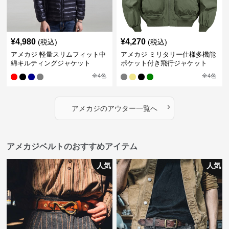
¥
4,980
¥
4,270
(税込)
(税込)
アメカジ 軽量スリムフィット中
アメカジ ミリタリー仕様多機能
綿キルティングジャケット
ポケット付き飛行ジャケット
全
4
色
全
4
色
›
アメカジ
の
アウター
一覧へ
アメカジベルトのおすすめアイテム
人気
人気