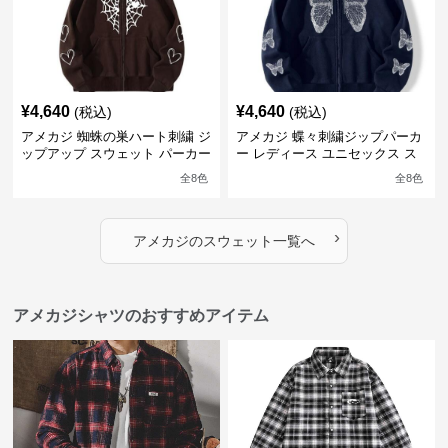
¥
4,640
¥
4,640
(税込)
(税込)
アメカジ 蜘蛛の巣ハート刺繍 ジ
アメカジ 蝶々刺繍ジップパーカ
ップアップ スウェット パーカー
ー レディース ユニセックス ス
ユニセックス
ウェット
全
8
色
全
8
色
›
アメカジ
の
スウェット
一覧へ
アメカジシャツのおすすめアイテム