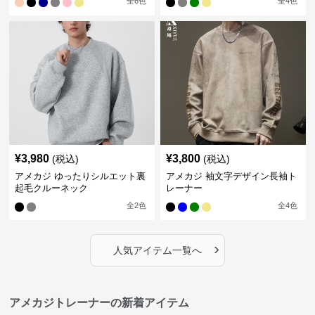
全
6
色
全
4
色
¥
3,980
¥
3,800
(税込)
(税込)
アメカジ ゆったりシルエット裏
アメカジ 袖文字デザイン長袖ト
起毛クルーネック
レーナー
全
2
色
全
4
色
›
人気アイテム一覧へ
アメカジトレーナーの新着アイテム