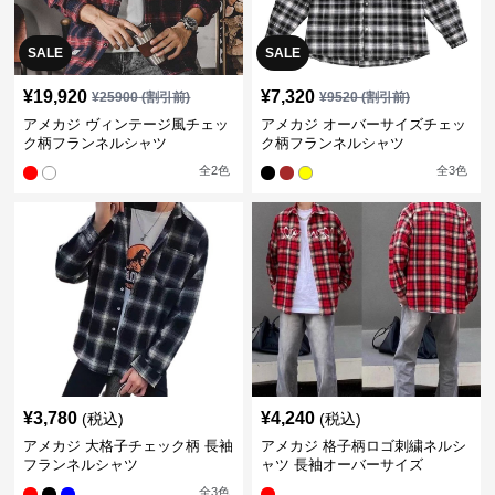
SALE
SALE
¥
19,920
¥
7,320
¥
25900
(割引前)
¥
9520
(割引前)
アメカジ ヴィンテージ風チェッ
アメカジ オーバーサイズチェッ
ク柄フランネルシャツ
ク柄フランネルシャツ
全
2
色
全
3
色
¥
3,780
¥
4,240
(税込)
(税込)
アメカジ 大格子チェック柄 長袖
アメカジ 格子柄ロゴ刺繍ネルシ
フランネルシャツ
ャツ 長袖オーバーサイズ
全
3
色