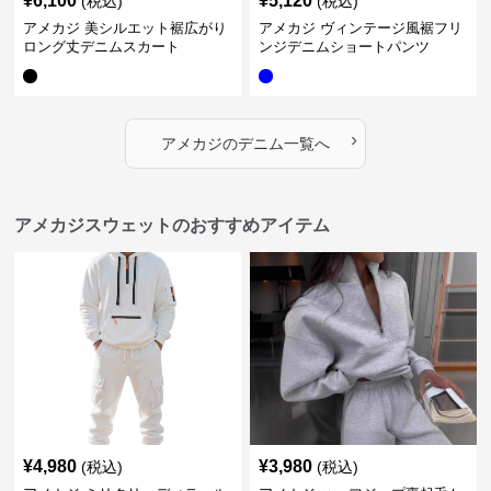
¥
6,100
¥
5,120
(税込)
(税込)
アメカジ 美シルエット裾広がり
アメカジ ヴィンテージ風裾フリ
ロング丈デニムスカート
ンジデニムショートパンツ
›
アメカジ
の
デニム
一覧へ
アメカジスウェットのおすすめアイテム
¥
4,980
¥
3,980
(税込)
(税込)