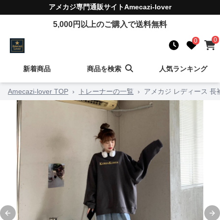
アメカジ
専門通販サイト
Amecazi-lover
5,000
円以上のご購入で送料無料
0
0
新着商品
商品を検索
人気ランキング
Amecazi-lover TOP
›
トレーナーの一覧
›
アメカジ レディース 長
Previous slide
Ne