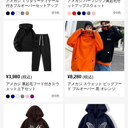
アメカジ ミリタリーディテール
アメカジ ハーフジップ裏起毛セ
付きプルオーバーセットアップ
ットアップスウェット
全
5
色
全
6
色
¥
3,980
¥
8,280
(税込)
(税込)
アメカジ 裏起毛フード付きスウ
アメカジ スウェット ビッグフー
ェット上下セット
ド プルオーバー 黒 オレンジ
全
6
色