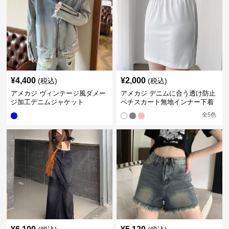
¥
4,400
¥
2,000
(税込)
(税込)
アメカジ ヴィンテージ風ダメー
アメカジ デニムに合う透け防止
ジ加工デニムジャケット
ペチスカート無地インナー下着
全
5
色