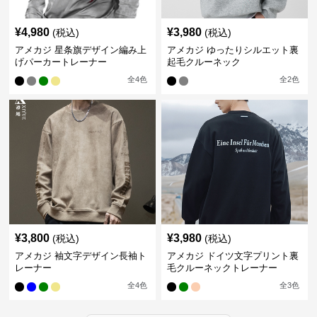
¥
4,980
¥
3,980
(税込)
(税込)
アメカジ 星条旗デザイン編み上
アメカジ ゆったりシルエット裏
げパーカートレーナー
起毛クルーネック
全
4
色
全
2
色
¥
3,800
¥
3,980
(税込)
(税込)
アメカジ 袖文字デザイン長袖ト
アメカジ ドイツ文字プリント裏
レーナー
毛クルーネックトレーナー
全
4
色
全
3
色