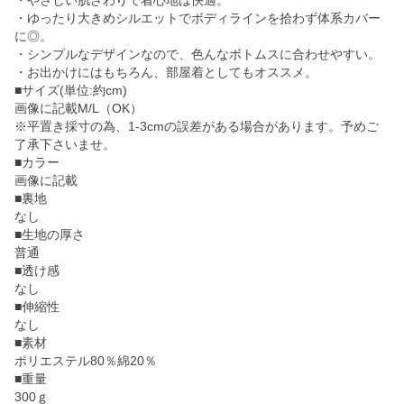
・やさしい肌ざわりで着心地は快適。
・ゆったり大きめシルエットでボディラインを拾わず体系カバー
に◎。
・シンプルなデザインなので、色んなボトムスに合わせやすい。
・お出かけにはもちろん、部屋着としてもオススメ。
■サイズ(単位:約cm)
画像に記載M/L（OK）
※平置き採寸の為、1-3cmの誤差がある場合があります。予めご
了承下さいませ。
■カラー
画像に記載
■裏地
なし
■生地の厚さ
普通
■透け感
なし
■伸縮性
なし
■素材
ポリエステル80％綿20％
■重量
300ｇ