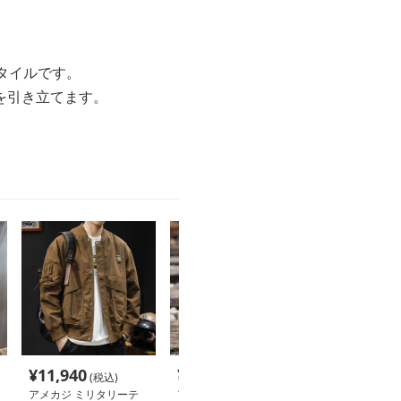
タイルです。
を引き立てます。
¥
11,940
¥
8,620
¥
4,000
(税込)
(税込)
(税込
アメカジ ミリタリーテ
アメカジ レザー モカシ
アメカジ ミリ