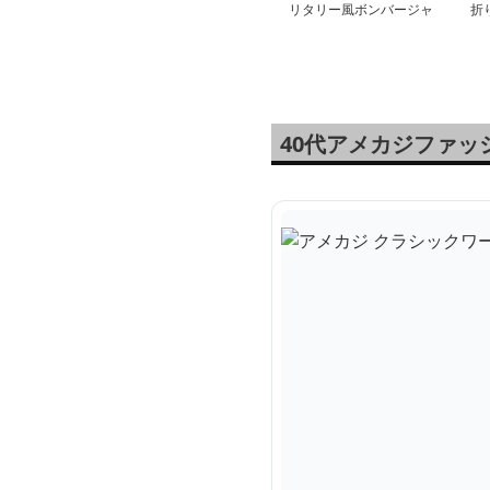
リタリー風ボンバージャ
折
ケット
ェ
40代アメカジファ