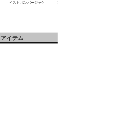
イスト ボンバージャケ
ン ワーク ブーツ
イスト マルチ
ット
シャツ
ツアイテム