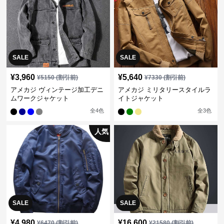
SALE
SALE
¥
3,960
¥
5,640
¥
5150
(割引前)
¥
7330
(割引前)
アメカジ ヴィンテージ加工デニ
アメカジ ミリタリースタイルラ
ムワークジャケット
イトジャケット
全
4
色
全
3
色
人気
SALE
SALE
¥
4,980
¥
16,600
¥
6470
(割引前)
¥
21580
(割引前)