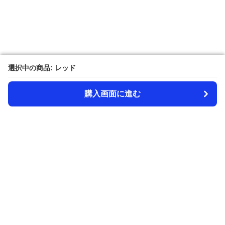
選択中の商品: レッド
選択中の商品: レッド
購入画面に進む
購入画面に進む
Amecazi-lover
について