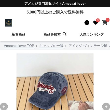
アメカジ
専門通販サイト
Amecazi-lover
5,000
円以上のご購入で送料無料
0
0
新着商品
商品を検索
人気ランキング
Amecazi-lover TOP
›
キャップの一覧
›
アメカジ ヴィンテージ風 
Previous slide
Ne