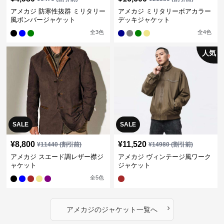
アメカジ 防寒性抜群 ミリタリー
アメカジ ミリタリーボアカラー
風ボンバージャケット
デッキジャケット
全
3
色
全
4
色
人気
SALE
SALE
¥
8,800
¥
11,520
¥
11440
(割引前)
¥
14980
(割引前)
アメカジ スエード調レザー襟ジ
アメカジ ヴィンテージ風ワーク
ャケット
ジャケット
全
5
色
›
アメカジ
の
ジャケット
一覧へ