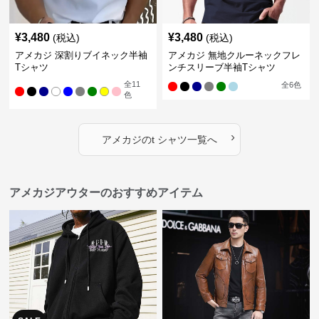
¥
3,480
¥
3,480
(税込)
(税込)
アメカジ 深割りブイネック半袖
アメカジ 無地クルーネックフレ
Tシャツ
ンチスリーブ半袖Tシャツ
全
11
全
6
色
色
›
アメカジ
の
t シャツ
一覧へ
アメカジアウターのおすすめアイテム