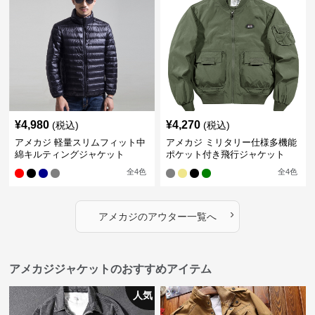
¥
4,980
¥
4,270
(税込)
(税込)
アメカジ 軽量スリムフィット中
アメカジ ミリタリー仕様多機能
綿キルティングジャケット
ポケット付き飛行ジャケット
全
4
色
全
4
色
›
アメカジ
の
アウター
一覧へ
アメカジジャケットのおすすめアイテム
人気