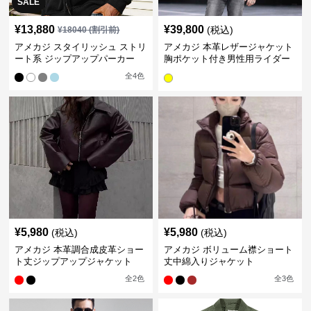
SALE
¥
13,880
¥
39,800
(税込)
¥
18040
(割引前)
アメカジ スタイリッシュ ストリ
アメカジ 本革レザージャケット
ート系 ジップアップパーカー
胸ポケット付き男性用ライダー
ス
全
4
色
¥
5,980
¥
5,980
(税込)
(税込)
アメカジ 本革調合成皮革ショー
アメカジ ボリューム襟ショート
ト丈ジップアップジャケット
丈中綿入りジャケット
全
2
色
全
3
色