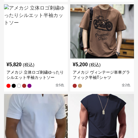
¥
5,820
¥
5,200
(税込)
(税込)
アメカジ 立体ロゴ刺繍ゆったり
アメカジ ヴィンテージ単車グラ
シルエット半袖カットソー
フィック半袖Tシャツ
全
5
色
全
2
色