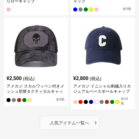
りローキャップ
ャップ
全
5
色
¥
2,500
¥
2,800
(税込)
(税込)
アメカジ スカルワッペン付きメ
アメカジ イニシャル刺繍入りカ
ッシュ切替タクティカルキャッ
ジュアルベースボールキャップ
プ
全
14
全
5
色
色
›
人気アイテム一覧へ