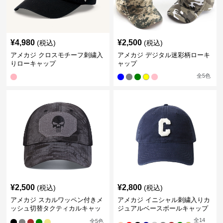
¥
4,980
¥
2,500
(税込)
(税込)
アメカジ クロスモチーフ刺繍入
アメカジ デジタル迷彩柄ローキ
りローキャップ
ャップ
全
5
色
¥
2,500
¥
2,800
(税込)
(税込)
アメカジ スカルワッペン付きメ
アメカジ イニシャル刺繍入りカ
ッシュ切替タクティカルキャッ
ジュアルベースボールキャップ
プ
全
14
全
5
色