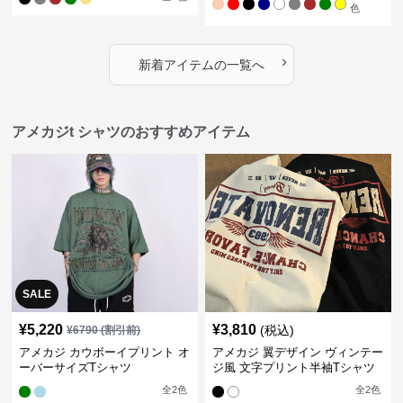
色
›
新着アイテムの一覧へ
アメカジt シャツのおすすめアイテム
SALE
¥
5,220
¥
3,810
(税込)
¥
6790
(割引前)
アメカジ カウボーイプリント オ
アメカジ 翼デザイン ヴィンテー
ーバーサイズTシャツ
ジ風 文字プリント半袖Tシャツ
全
2
色
全
2
色