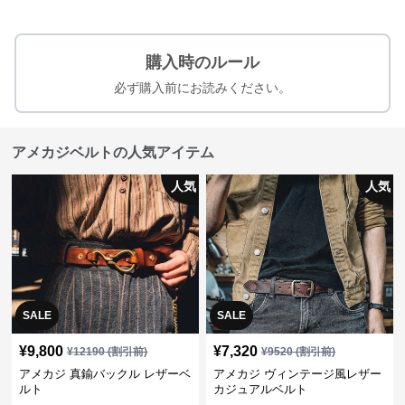
購入時のルール
必ず購入前にお読みください。
アメカジベルトの人気アイテム
人気
人気
SALE
SALE
¥
9,800
¥
7,320
¥
12190
(割引前)
¥
9520
(割引前)
アメカジ 真鍮バックル レザーベ
アメカジ ヴィンテージ風レザー
ルト
カジュアルベルト