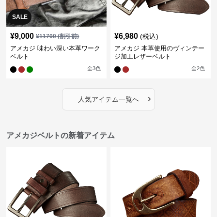
SALE
¥
9,000
¥
6,980
(税込)
¥
11700
(割引前)
アメカジ 味わい深い本革ワーク
アメカジ 本革使用のヴィンテー
ベルト
ジ加工レザーベルト
全
3
色
全
2
色
›
人気アイテム一覧へ
アメカジベルトの新着アイテム