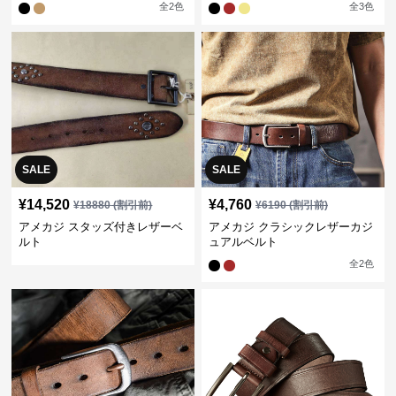
全
2
色
全
3
色
SALE
SALE
¥
14,520
¥
4,760
¥
18880
(割引前)
¥
6190
(割引前)
アメカジ スタッズ付きレザーベ
アメカジ クラシックレザーカジ
ルト
ュアルベルト
全
2
色