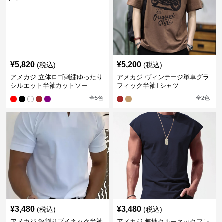
¥
5,820
¥
5,200
(税込)
(税込)
アメカジ 立体ロゴ刺繍ゆったり
アメカジ ヴィンテージ単車グラ
シルエット半袖カットソー
フィック半袖Tシャツ
全
5
色
全
2
色
¥
3,480
¥
3,480
(税込)
(税込)
アメカジ 深割りブイネック半袖
アメカジ 無地クルーネックフレ