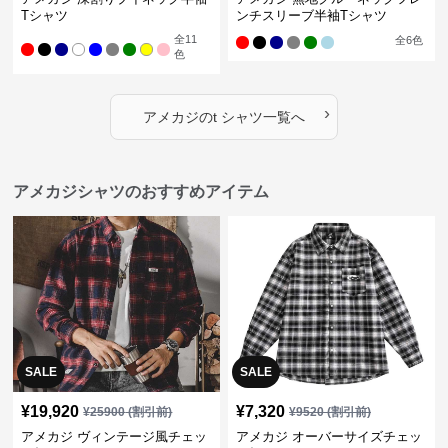
Tシャツ
ンチスリーブ半袖Tシャツ
全
11
全
6
色
色
›
アメカジ
の
t シャツ
一覧へ
アメカジシャツのおすすめアイテム
SALE
SALE
¥
19,920
¥
7,320
¥
25900
(割引前)
¥
9520
(割引前)
アメカジ ヴィンテージ風チェッ
アメカジ オーバーサイズチェッ