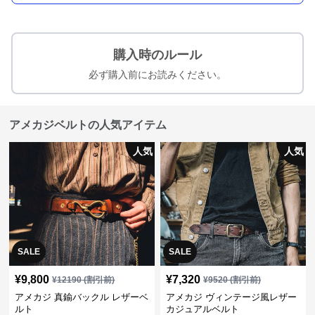
購入時のルール
必ず購入前にお読みください。
アメカジベルトの人気アイテム
人気
人気
SALE
SALE
¥
9,800
¥
7,320
¥
12190
(割引前)
¥
9520
(割引前)
アメカジ 真鍮バックル レザーベ
アメカジ ヴィンテージ風レザー
ルト
カジュアルベルト