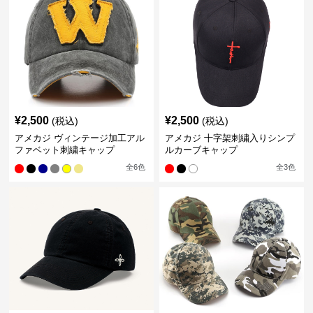
¥
2,500
¥
2,500
(税込)
(税込)
アメカジ ヴィンテージ加工アル
アメカジ 十字架刺繍入りシンプ
ファベット刺繍キャップ
ルカーブキャップ
全
6
色
全
3
色