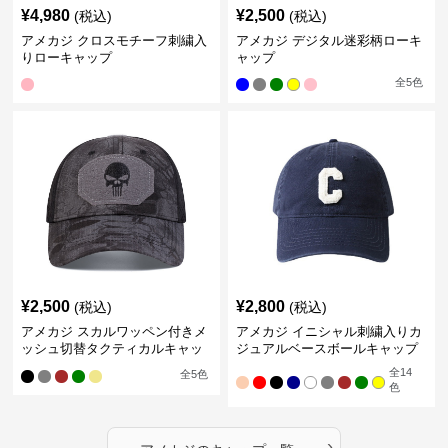
¥
4,980
¥
2,500
(税込)
(税込)
アメカジ クロスモチーフ刺繍入
アメカジ デジタル迷彩柄ローキ
りローキャップ
ャップ
全
5
色
¥
2,500
¥
2,800
(税込)
(税込)
アメカジ スカルワッペン付きメ
アメカジ イニシャル刺繍入りカ
ッシュ切替タクティカルキャッ
ジュアルベースボールキャップ
プ
全
14
全
5
色
色
›