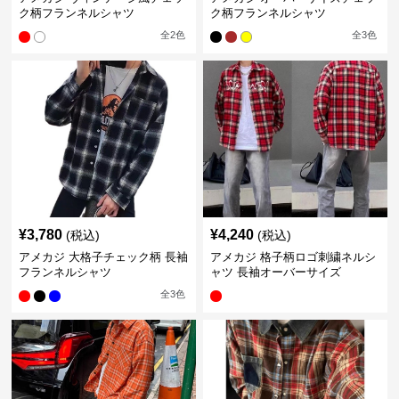
ク柄フランネルシャツ
ク柄フランネルシャツ
全
2
色
全
3
色
¥
3,780
¥
4,240
(税込)
(税込)
アメカジ 大格子チェック柄 長袖
アメカジ 格子柄ロゴ刺繍ネルシ
フランネルシャツ
ャツ 長袖オーバーサイズ
全
3
色