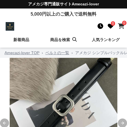
アメカジ
専門通販サイト
Amecazi-lover
5,000
円以上のご購入で送料無料
0
0
新着商品
商品を検索
人気ランキング
Amecazi-lover TOP
›
ベルトの一覧
›
アメカジ シンプルバックル
Previous slide
Ne