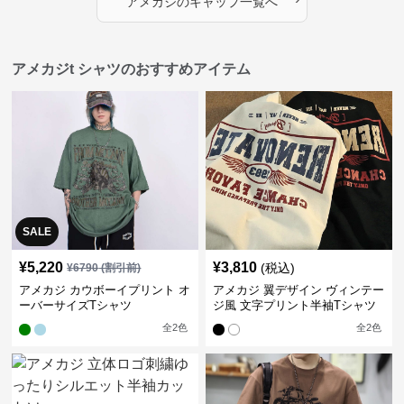
アメカジ
の
キャップ
一覧へ
アメカジt シャツのおすすめアイテム
SALE
¥
5,220
¥
3,810
(税込)
¥
6790
(割引前)
アメカジ カウボーイプリント オ
アメカジ 翼デザイン ヴィンテー
ーバーサイズTシャツ
ジ風 文字プリント半袖Tシャツ
全
2
色
全
2
色