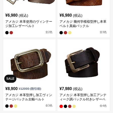
¥
6,980
¥
6,980
(税込)
(税込)
アメカジ 本革使用のヴィンテー
アメカジ 幾何学模様型押し本革
ジ加工レザーベルト
ベルト真鍮バックル
全
2
色
全
3
色
SALE
¥
8,900
¥
7,980
(税込)
¥
12000
(割引前)
アメカジ 本革型押し加工ヴィン
アメカジ 本革型押し加工アンテ
テージバックル太幅ベルト
ィーク調バックル付きレザーベ
ルト
全
3
色
全
4
色