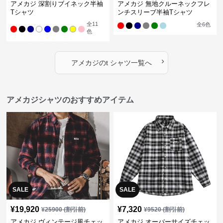
アメカジ 深割りブイネック半袖
アメカジ 無地クルーネックフレ
Tシャツ
ンチスリーブ半袖Tシャツ
全
11
全
6
色
色
›
アメカジ
の
t シャツ
一覧へ
アメカジシャツのおすすめアイテム
SALE
SALE
¥
19,920
¥
7,320
¥
25900
(割引前)
¥
9520
(割引前)
アメカジ ヴィンテージ風チェッ
アメカジ オーバーサイズチェッ