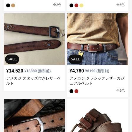
全
2
色
全
3
色
SALE
SALE
¥
14,520
¥
4,760
¥
18880
(割引前)
¥
6190
(割引前)
アメカジ スタッズ付きレザーベ
アメカジ クラシックレザーカジ
ルト
ュアルベルト
全
2
色