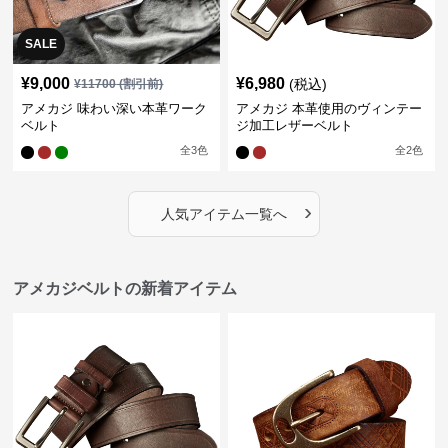
SALE
¥
9,000
¥
6,980
(税込)
¥
11700
(割引前)
アメカジ 味わい深い本革ワーク
アメカジ 本革使用のヴィンテー
ベルト
ジ加工レザーベルト
全
3
色
全
2
色
›
人気アイテム一覧へ
アメカジベルトの新着アイテム