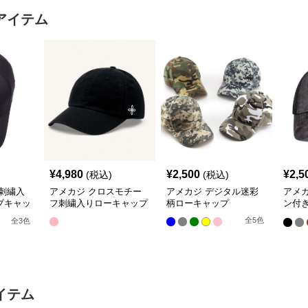
アイテム
¥
4,980
¥
2,500
¥
2,5
(税込)
(税込)
刺繍入
アメカジ クロスモチー
アメカジ デジタル迷彩
アメ
ブキャッ
フ刺繍入りローキャップ
柄ローキャップ
ン付
ティ
全
5
色
全
3
色
イテム