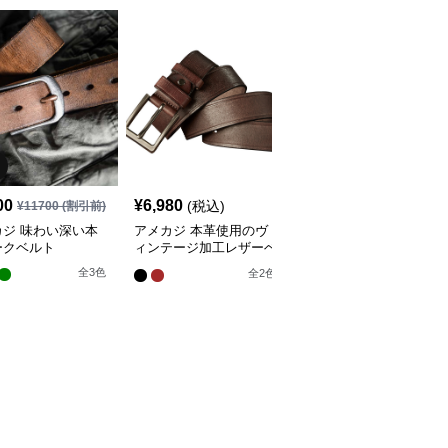
00
¥
6,980
¥
6,980
(税込)
(税込)
¥
11700
(割引前)
カジ 味わい深い本
アメカジ 本革使用のヴ
アメカジ 幾何学模様型
ークベルト
ィンテージ加工レザーベ
押し本革ベルト真鍮バッ
ルト
クル
全
3
色
全
2
色
全
3
色