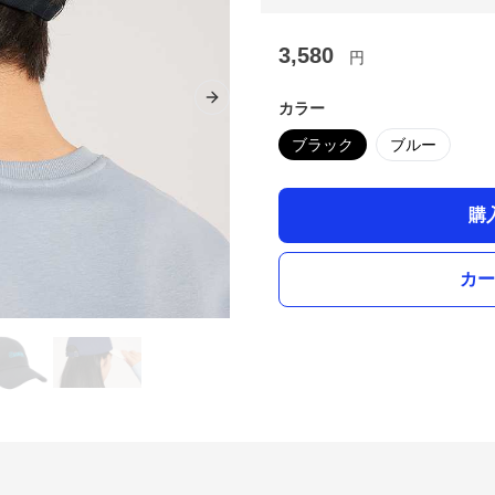
3,580
円
Next slide
カラー
ブラック
ブルー
購
カー