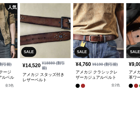
人気
SALE
SALE
SALE
¥
18880
(割引
¥
4,760
¥
9,0
割引前)
¥
6190
(割引前)
¥
14,520
前)
テージ
アメカジ クラシックレ
アメ
アメカジ スタッズ付き
アルベル
ザーカジュアルベルト
革ワ
レザーベルト
全
2
色
全
3
色