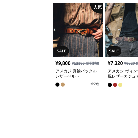
人気
SALE
SALE
¥
9,800
¥
7,320
¥
12190
(割引前)
¥
9520
(
アメカジ 真鍮バックル
アメカジ ヴィン
レザーベルト
風レザーカジュ
ト
全
2
色