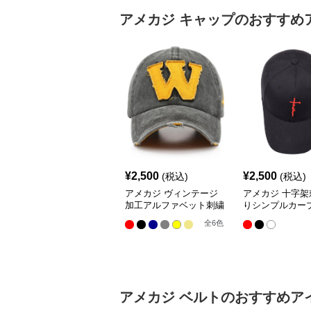
アメカジ
キャップ
のおすすめ
¥
2,500
¥
2,500
(税込)
(税込)
アメカジ ヴィンテージ
アメカジ 十字架
加工アルファベット刺繍
りシンプルカー
キャップ
プ
全
6
色
アメカジ
ベルト
のおすすめア