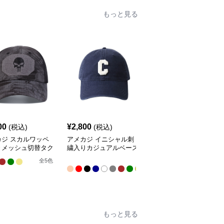
もっと見る
00
¥
2,800
¥
2,500
(税込)
(税込)
(税込)
カジ スカルワッペ
アメカジ イニシャル刺
アメカジ アール文字刺
きメッシュ切替タク
繍入りカジュアルベース
繍入りカジュアルベース
カルキャップ
ボールキャップ
ボールキャップ
全
全
7
全
5
色
14
色
色
もっと見る