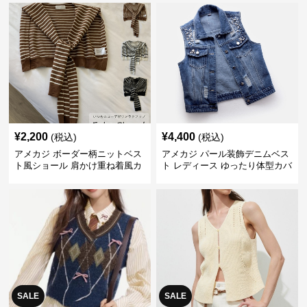
¥
2,200
¥
4,400
(税込)
(税込)
アメカジ ボーダー柄ニットベス
アメカジ パール装飾デニムベス
ト風ショール 肩かけ重ね着風カ
ト レディース ゆったり体型カバ
ーディガン
ー
SALE
SALE