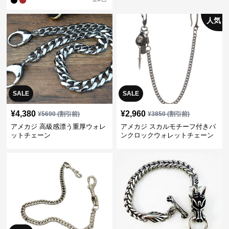
人気
SALE
SALE
¥
4,380
¥
2,960
¥
5690
(割引前)
¥
3850
(割引前)
アメカジ 高級感漂う重厚ウォレ
アメカジ スカルモチーフ付きパ
ットチェーン
ンクロックウォレットチェーン