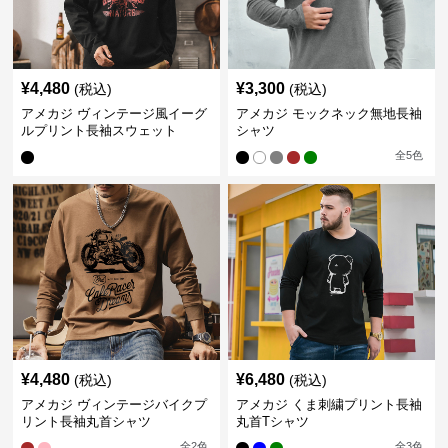
¥
4,480
¥
3,300
(税込)
(税込)
アメカジ ヴィンテージ風イーグ
アメカジ モックネック無地長袖
ルプリント長袖スウェット
シャツ
全
5
色
¥
4,480
¥
6,480
(税込)
(税込)
アメカジ ヴィンテージバイクプ
アメカジ くま刺繍プリント長袖
リント長袖丸首シャツ
丸首Tシャツ
全
2
色
全
3
色