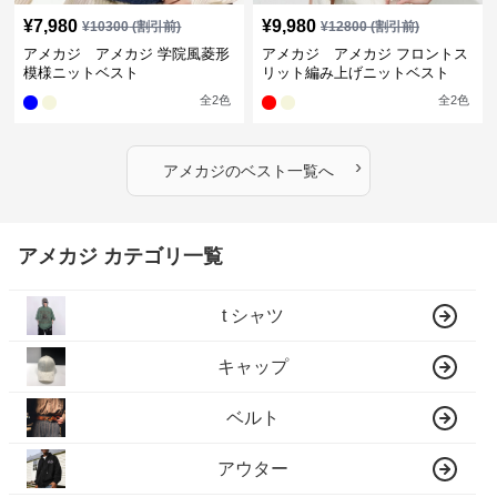
¥
7,980
¥
9,980
¥
10300
(割引前)
¥
12800
(割引前)
アメカジ アメカジ 学院風菱形
アメカジ アメカジ フロントス
模様ニットベスト
リット編み上げニットベスト
全
2
色
全
2
色
›
アメカジ
の
ベスト
一覧へ
アメカジ カテゴリ一覧
t シャツ
キャップ
ベルト
アウター