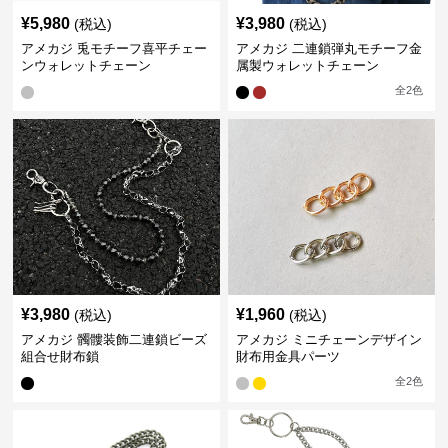
¥
5,980
¥
3,980
(税込)
(税込)
アメカジ 兎モチーフ喜平チェー
アメカジ 二連鎖弾丸モチーフ金
ンウォレットチェーン
属製ウォレットチェーン
全
2
色
¥
3,980
¥
1,960
(税込)
(税込)
アメカジ 髑髏装飾二連鎖ビーズ
アメカジ ミニチェーンデザイン
組合せ財布鎖
財布用金具パーツ
全
2
色