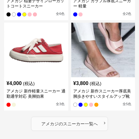
アメカジ 稲妻デザインローカッ
アメカジ カラフル厚底スニーカ
トコートスニーカー
ー 軽量
全
6
色
全
2
色
¥
4,000
¥
3,800
(税込)
(税込)
アメカジ 新作軽量スニーカー 通
アメカジ 新作スニーカー厚底美
勤通学対応 美脚効果
脚歩きやすいスタイルアップ靴
全
3
色
全
5
色
›
アメカジ
の
スニーカー
一覧へ