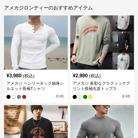
アメカジロンティーのおすすめアイテム
¥
3,980
¥
2,980
(税込)
(税込)
アメカジ ヘンリーネック細身シ
アメカジ 多彩なグラフィックプ
ルエット長袖Tシャツ
リント長袖丸首トップス
全
4
色
全
4
色