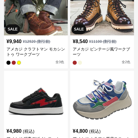
SALE
SALE
¥
9,940
¥
8,540
¥
12920
(割引前)
¥
11100
(割引前)
アメカジ クラフトマン モカシン
アメカジ ビンテージ風ワークブ
トゥ ワークブーツ
ーツ
全
3
色
全
2
色
¥
4,980
¥
4,800
(税込)
(税込)