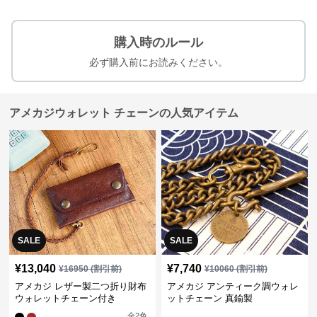
購入時のルール
必ず購入前にお読みください。
アメカジウォレット チェーンの人気アイテム
SALE
SALE
¥
13,040
¥
7,740
¥
16950
(割引前)
¥
10060
(割引前)
アメカジ レザー製二つ折り財布
アメカジ アンティーク調ウォレ
ウォレットチェーン付き
ットチェーン 真鍮製
全
2
色