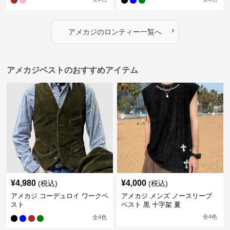
›
アメカジ
の
ロンティー
一覧へ
アメカジベストのおすすめアイテム
¥
4,980
¥
4,000
(税込)
(税込)
アメカジ コーデュロイ ワークベ
アメカジ メンズ ノースリーブ
スト
ベスト 黒 十字架 夏
全
4
色
全
4
色