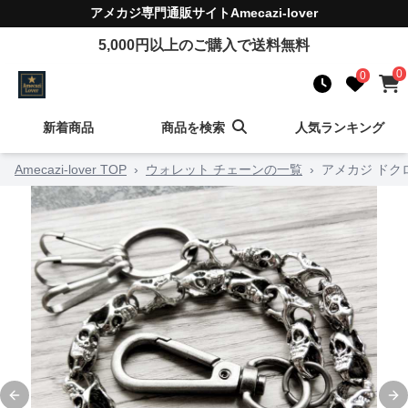
アメカジ
専門通販サイト
Amecazi-lover
5,000
円以上のご購入で送料無料
0
0
新着商品
商品を検索
人気ランキング
Amecazi-lover TOP
›
ウォレット チェーンの一覧
›
アメカジ ドク
Previous slide
Ne