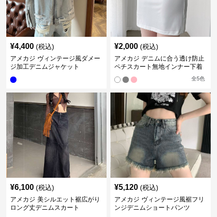
¥
4,400
¥
2,000
(税込)
(税込)
アメカジ ヴィンテージ風ダメー
アメカジ デニムに合う透け防止
ジ加工デニムジャケット
ペチスカート無地インナー下着
全
5
色
¥
6,100
¥
5,120
(税込)
(税込)
アメカジ 美シルエット裾広がり
アメカジ ヴィンテージ風裾フリ
ロング丈デニムスカート
ンジデニムショートパンツ