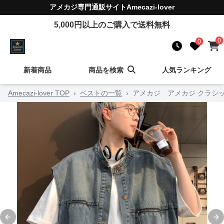
アメカジ
専門通販サイト
Amecazi-lover
5,000
円以上のご購入で送料無料
0
0
新着商品
商品を検索
人気ランキング
Amecazi-lover TOP
›
ベストの一覧
›
アメカジ アメカジ クラシ
Previous slide
Ne