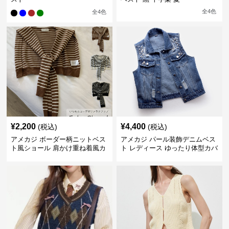
全
4
色
全
4
色
¥
2,200
¥
4,400
(税込)
(税込)
アメカジ ボーダー柄ニットベス
アメカジ パール装飾デニムベス
ト風ショール 肩かけ重ね着風カ
ト レディース ゆったり体型カバ
ーディガン
ー