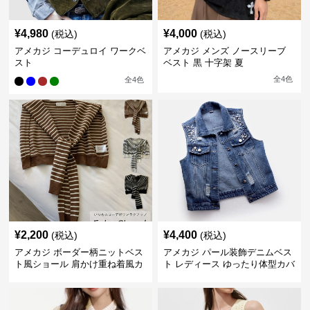
¥
4,980
¥
4,000
(税込)
(税込)
アメカジ コーデュロイ ワークベ
アメカジ メンズ ノースリーブ
スト
ベスト 黒 十字架 夏
全
4
色
全
4
色
¥
2,200
¥
4,400
(税込)
(税込)
アメカジ ボーダー柄ニットベス
アメカジ パール装飾デニムベス
ト風ショール 肩かけ重ね着風カ
ト レディース ゆったり体型カバ
ーディガン
ー