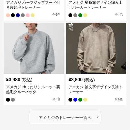
アメカジ ハーフジップフード付
アメカジ 星条旗デザイン編み上
き裏起毛トレーナー
げパーカートレーナー
全
6
色
全
4
色
¥
3,980
¥
3,800
(税込)
(税込)
アメカジ ゆったりシルエット裏
アメカジ 袖文字デザイン長袖ト
起毛クルーネック
レーナー
全
2
色
全
4
色
›
アメカジ
の
トレーナー
一覧へ