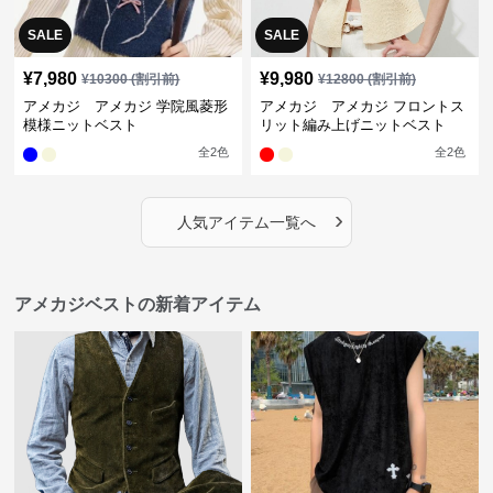
SALE
SALE
¥
7,980
¥
9,980
¥
10300
(割引前)
¥
12800
(割引前)
アメカジ アメカジ 学院風菱形
アメカジ アメカジ フロントス
模様ニットベスト
リット編み上げニットベスト
全
2
色
全
2
色
›
人気アイテム一覧へ
アメカジベストの新着アイテム