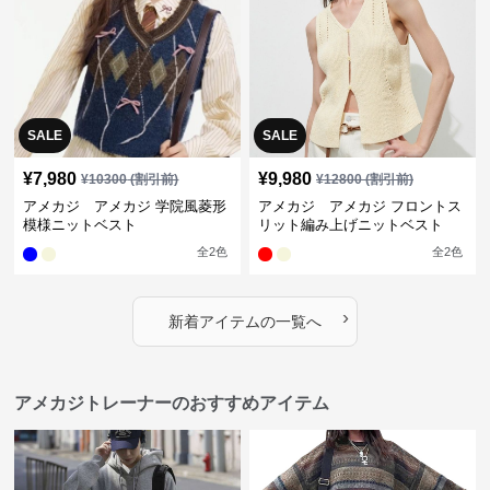
SALE
SALE
¥
7,980
¥
9,980
¥
10300
(割引前)
¥
12800
(割引前)
アメカジ アメカジ 学院風菱形
アメカジ アメカジ フロントス
模様ニットベスト
リット編み上げニットベスト
全
2
色
全
2
色
›
新着アイテムの一覧へ
アメカジトレーナーのおすすめアイテム