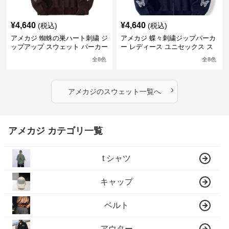
¥
4,640
¥
4,640
(税込)
(税込)
アメカジ 蜘蛛の巣ハート刺繍 ジ
アメカジ 蝶々刺繍ジップパーカ
ップアップ スウェット パーカー
ー レディース ユニセックス ス
ユニセックス
ウェット
全
8
色
全
8
色
›
アメカジ
の
スウェット
一覧へ
アメカジ カテゴリ一覧
t シャツ
キャップ
ベルト
アウター