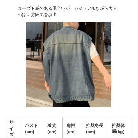
ユーズド感のある風合いが、カジュアルながら大人
っぽい雰囲気を演出
サ
バスト
着丈
肩幅
推奨身長
推奨体
イ
(cm)
(cm)
(cm)
(cm)
重(kg)
ズ