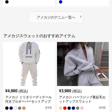
›
アメカジ
の
デニム
一覧へ
アメカジスウェットのおすすめアイテム
¥
4,980
¥
3,980
(税込)
(税込)
アメカジ ミリタリーディテール
アメカジ ハーフジップ裏起毛セ
付きプルオーバーセットアップ
ットアップスウェット
全
5
色
全
6
色