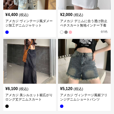
¥
4,400
¥
2,000
(税込)
(税込)
アメカジ ヴィンテージ風ダメー
アメカジ デニムに合う透け防止
ジ加工デニムジャケット
ペチスカート無地インナー下着
全
5
色
¥
6,100
¥
5,120
(税込)
(税込)
アメカジ 美シルエット裾広がり
アメカジ ヴィンテージ風裾フリ
ロング丈デニムスカート
ンジデニムショートパンツ