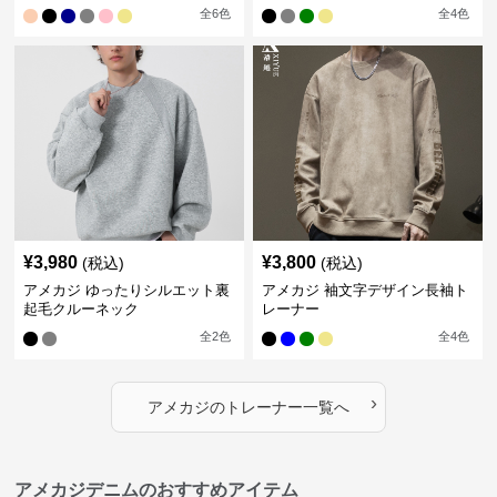
全
6
色
全
4
色
¥
3,980
¥
3,800
(税込)
(税込)
アメカジ ゆったりシルエット裏
アメカジ 袖文字デザイン長袖ト
起毛クルーネック
レーナー
全
2
色
全
4
色
›
アメカジ
の
トレーナー
一覧へ
アメカジデニムのおすすめアイテム