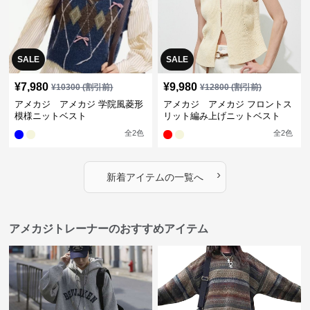
SALE
SALE
¥
7,980
¥
9,980
¥
10300
(割引前)
¥
12800
(割引前)
アメカジ アメカジ 学院風菱形
アメカジ アメカジ フロントス
模様ニットベスト
リット編み上げニットベスト
全
2
色
全
2
色
›
新着アイテムの一覧へ
アメカジトレーナーのおすすめアイテム