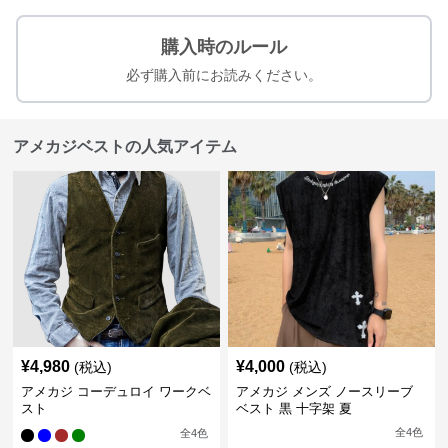
購入時のルール
必ず購入前にお読みください。
アメカジベストの人気アイテム
¥
4,980
¥
4,000
(税込)
(税込)
アメカジ コーデュロイ ワークベ
アメカジ メンズ ノースリーブ
スト
ベスト 黒 十字架 夏
全
4
色
全
4
色