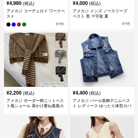
¥
4,980
¥
4,000
(税込)
(税込)
アメカジ コーデュロイ ワークベ
アメカジ メンズ ノースリーブ
スト
ベスト 黒 十字架 夏
全
4
色
全
4
色
¥
2,200
¥
4,400
(税込)
(税込)
アメカジ ボーダー柄ニットベス
アメカジ パール装飾デニムベス
ト風ショール 肩かけ重ね着風カ
ト レディース ゆったり体型カバ
ーディガン
ー