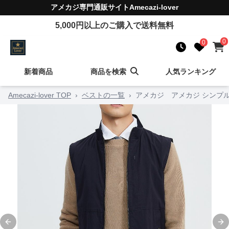
アメカジ
専門通販サイト
Amecazi-lover
5,000
円以上のご購入で送料無料
0
0
新着商品
商品を検索
人気ランキング
Amecazi-lover TOP
›
ベストの一覧
›
アメカジ アメカジ シンプ
Previous slide
Ne