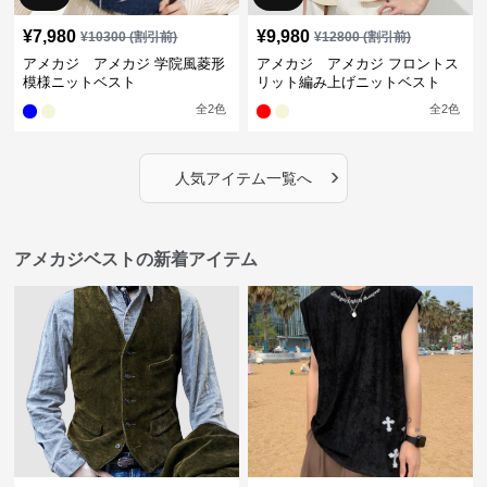
¥
7,980
¥
9,980
¥
10300
(割引前)
¥
12800
(割引前)
アメカジ アメカジ 学院風菱形
アメカジ アメカジ フロントス
模様ニットベスト
リット編み上げニットベスト
全
2
色
全
2
色
›
人気アイテム一覧へ
アメカジベストの新着アイテム