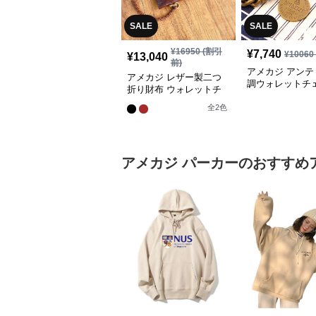
SALE
SALE
¥
16950
(割引
¥
7,740
¥
10060
¥
13,040
前)
アメカジ アンテ
アメカジ レザー製二つ
調ウォレットチ
折り財布 ウォレットチ
真鍮製
ェーン付き
全
2
色
アメカジ
パーカー
のおすすめ