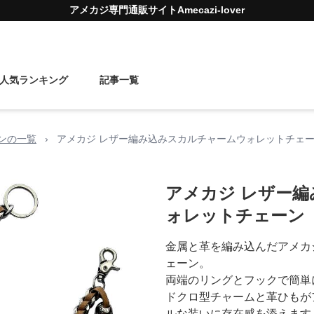
アメカジ
専門通販サイト
Amecazi-lover
人気ランキング
記事一覧
ンの一覧
›
アメカジ レザー編み込みスカルチャームウォレットチェ
アメカジ レザー
ォレットチェーン
金属と革を編み込んだアメカ
ェーン。
両端のリングとフックで簡単
ドクロ型チャームと革ひもが
ルな装いに存在感を添えます