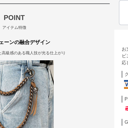
POINT
アイテム特徴
ェーンの融合デザイン
お
た高級感のある職人技が光る仕上がり
ビ
応
P
G