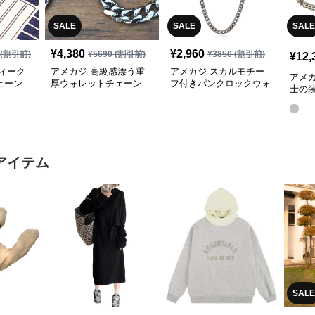
SALE
SALE
SALE
¥
4,380
¥
2,960
(割引前)
¥
5690
(割引前)
¥
3850
(割引前)
¥
12,
ィーク
アメカジ 高級感漂う重
アメカジ スカルモチー
アメ
ェーン
厚ウォレットチェーン
フ付きパンクロックウォ
士の
レットチェーン
レッ
アイテム
SALE