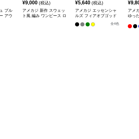
¥
9,000
¥
5,640
¥
9,8
(税込)
(税込)
ュ プル
アメカジ 新作 スウェッ
アメカジ エッセンシャ
アメ
ー アウ
ト風 編み ワンピース ロ
ルズ フィアオブゴッド
ゆっ
イズ
ング 長袖 パーカー付き
パーカー
全
4
色