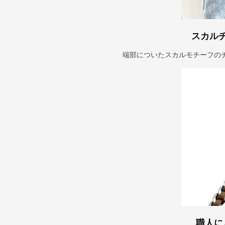
スカル
端部についたスカルモチーフの
職人に