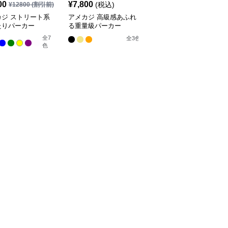
00
¥
7,800
¥
4,000
(税込)
(税込)
¥
12800
(割引前)
カジ ストリート系
アメカジ 高級感あふれ
アメカジ NHLチーム公
たりパーカー
る重量級パーカー
レトロホッケーパーカー
全
7
全
7
全
3
色
色
色