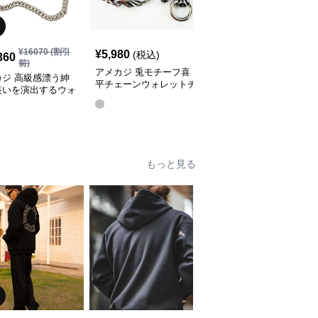
¥
16070
(割引
¥
5,980
¥
3,980
(税込)
(税込)
360
前)
アメカジ 兎モチーフ喜
アメカジ 二連鎖弾丸モ
カジ 高級感漂う紳
平チェーンウォレットチ
チーフ金属製ウォレット
装いを演出するウォ
ェーン
チェーン
トチェーン
全
2
色
もっと見る