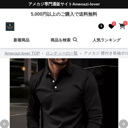
アメカジ
専門通販サイト
Amecazi-lover
5,000
円以上のご購入で送料無料
0
0
新着商品
商品を検索
人気ランキング
Amecazi-lover TOP
›
ロンティーの一覧
›
アメカジ 襟付き長袖ポ
Previous slide
Ne