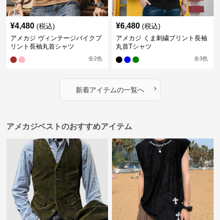
¥
4,480
¥
6,480
(税込)
(税込)
アメカジ ヴィンテージバイクプ
アメカジ くま刺繍プリント長袖
リント長袖丸首シャツ
丸首Tシャツ
全
2
色
全
3
色
›
新着アイテムの一覧へ
アメカジベストのおすすめアイテム