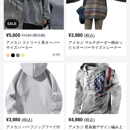
SALE
¥
5,600
¥
3,980
(税込)
¥
7280
(割引前)
アメカジ ストリート系オーバー
アメカジ マルチボーダー柄ゆっ
サイズパーカー
たりオーバーサイズトレーナー
全
4
色
¥
3,980
¥
4,980
(税込)
(税込)
アメカジ ハーフジップフード付
アメカジ 星条旗デザイン編み上