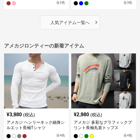
全
2
色
全
3
色
›
人気アイテム一覧へ
アメカジロンティーの新着アイテム
¥
3,980
¥
2,980
(税込)
(税込)
アメカジ ヘンリーネック細身シ
アメカジ 多彩なグラフィックプ
ルエット長袖Tシャツ
リント長袖丸首トップス
全
4
色
全
4
色