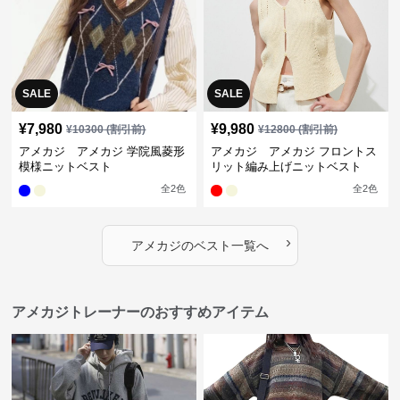
SALE
SALE
¥
7,980
¥
9,980
¥
10300
(割引前)
¥
12800
(割引前)
アメカジ アメカジ 学院風菱形
アメカジ アメカジ フロントス
模様ニットベスト
リット編み上げニットベスト
全
2
色
全
2
色
›
アメカジ
の
ベスト
一覧へ
アメカジトレーナーのおすすめアイテム