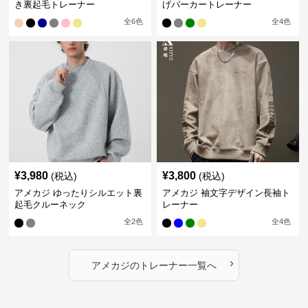
き裏起毛トレーナー
げパーカートレーナー
全
6
色
全
4
色
¥
3,980
¥
3,800
(税込)
(税込)
アメカジ ゆったりシルエット裏
アメカジ 袖文字デザイン長袖ト
起毛クルーネック
レーナー
全
2
色
全
4
色
›
アメカジ
の
トレーナー
一覧へ