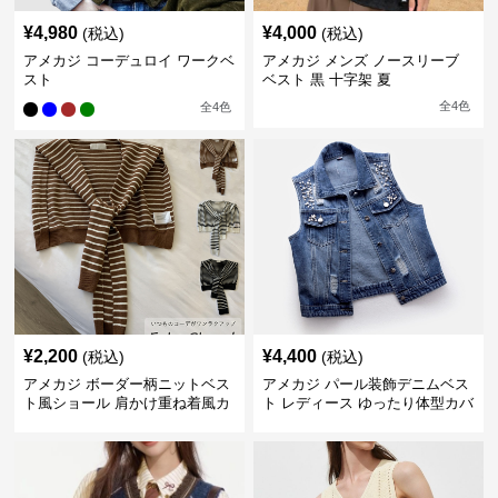
¥
4,980
¥
4,000
(税込)
(税込)
アメカジ コーデュロイ ワークベ
アメカジ メンズ ノースリーブ
スト
ベスト 黒 十字架 夏
全
4
色
全
4
色
¥
2,200
¥
4,400
(税込)
(税込)
アメカジ ボーダー柄ニットベス
アメカジ パール装飾デニムベス
ト風ショール 肩かけ重ね着風カ
ト レディース ゆったり体型カバ
ーディガン
ー