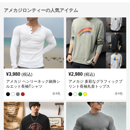
アメカジロンティーの人気アイテム
¥
3,980
¥
2,980
(税込)
(税込)
アメカジ ヘンリーネック細身シ
アメカジ 多彩なグラフィックプ
ルエット長袖Tシャツ
リント長袖丸首トップス
全
4
色
全
4
色