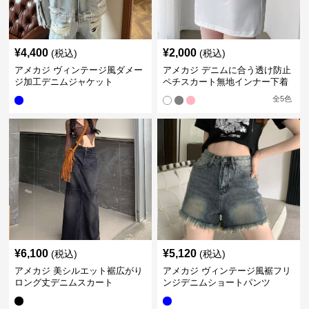
¥
4,400
¥
2,000
(税込)
(税込)
アメカジ ヴィンテージ風ダメー
アメカジ デニムに合う透け防止
ジ加工デニムジャケット
ペチスカート無地インナー下着
全
5
色
¥
6,100
¥
5,120
(税込)
(税込)
アメカジ 美シルエット裾広がり
アメカジ ヴィンテージ風裾フリ
ロング丈デニムスカート
ンジデニムショートパンツ