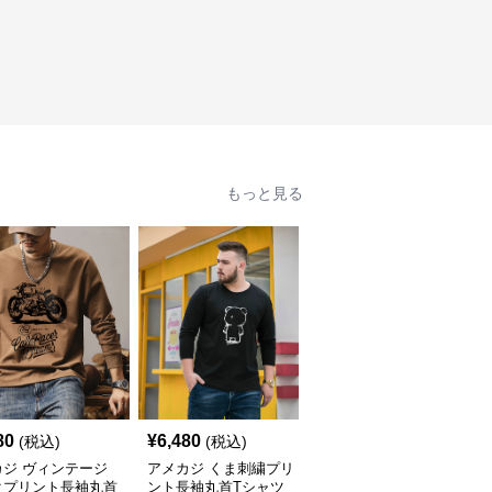
もっと見る
80
¥
6,480
¥
4,980
(税込)
(税込)
(税込)
カジ ヴィンテージ
アメカジ くま刺繍プリ
アメカジ 羽根刺繍ロゴ
クプリント長袖丸首
ント長袖丸首Tシャツ
デザイン長袖丸首上着