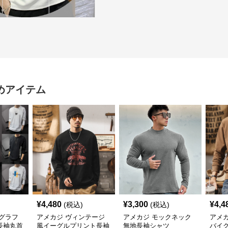
めアイテム
¥
4,480
¥
3,300
¥
4,4
(税込)
(税込)
グラフ
アメカジ ヴィンテージ
アメカジ モックネック
アメ
長袖丸首
風イーグルプリント長袖
無地長袖シャツ
バイ