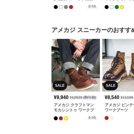
シャツ
トップス
全
4
色
アメカジ
スニーカー
のおすす
SALE
SALE
¥
9,940
¥
8,540
¥
12920
(割引前)
¥
11100
アメカジ クラフトマン
アメカジ ビンテ
モカシントゥ ワークブ
ワークブーツ
ーツ
全
3
色