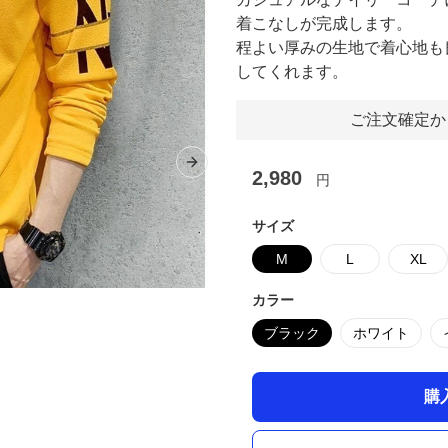
着こなしが完成します。
程よい厚みの生地で着心地も
してくれます。
ご注文確定か
Next slide
2,980
円
サイズ
M
L
XL
カラー
ブラック
ホワイト
購