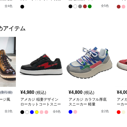
スウェット
シャ
全
5
色
全
4
色
めアイテム
¥
4,980
¥
4,800
¥
4,0
(税込)
(税込)
(割引前)
ージ風
アメカジ 稲妻デザイン
アメカジ カラフル厚底
アメ
ローカットコートスニー
スニーカー 軽量
ーカー
カー
脚効
全
2
色
全
2
色
全
6
色