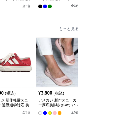
ツ
全
3
色
全
2
色
もっと見る
00
¥
3,800
¥
3,600
(税込)
(税込)
(税込)
カジ 新作軽量スニ
アメカジ 新作スニーカ
アメカジ 美脚厚底クロ
 通勤通学対応 美
ー厚底美脚歩きやすいス
スサンダル（ウッドソー
果
タイルアップ靴
ル / 9.5cmヒール）
全
3
色
全
5
色
全
4
色