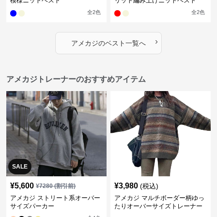
模様ニットベスト
リット編み上げニットベスト
全
2
色
全
2
色
›
アメカジ
の
ベスト
一覧へ
アメカジトレーナーのおすすめアイテム
SALE
¥
5,600
¥
3,980
(税込)
¥
7280
(割引前)
アメカジ ストリート系オーバー
アメカジ マルチボーダー柄ゆっ
サイズパーカー
たりオーバーサイズトレーナー