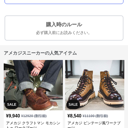
購入時のルール
必ず購入前にお読みください。
アメカジスニーカーの人気アイテム
SALE
SALE
¥
9,940
¥
8,540
¥
12920
(割引前)
¥
11100
(割引前)
アメカジ クラフトマン モカシン
アメカジ ビンテージ風ワークブ
トゥ ワークブーツ
ーツ