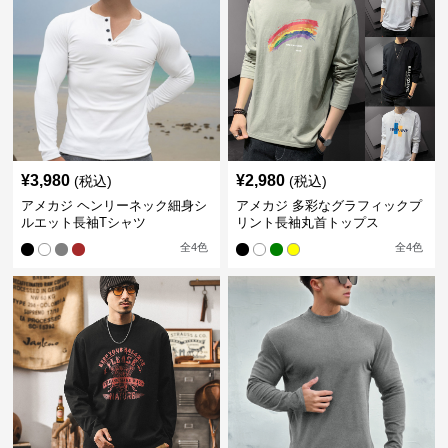
¥
3,980
¥
2,980
(税込)
(税込)
アメカジ ヘンリーネック細身シ
アメカジ 多彩なグラフィックプ
ルエット長袖Tシャツ
リント長袖丸首トップス
全
4
色
全
4
色