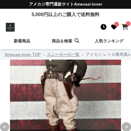
アメカジ
専門通販サイト
Amecazi-lover
5,000
円以上のご購入で送料無料
0
0
新着商品
商品を検索
人気ランキング
Amecazi-lover TOP
›
スニーカーの一覧
›
アメカジ レトロ乗馬風
Previous slide
Ne