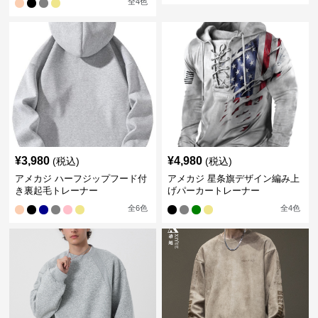
全
4
色
¥
3,980
¥
4,980
(税込)
(税込)
アメカジ ハーフジップフード付
アメカジ 星条旗デザイン編み上
き裏起毛トレーナー
げパーカートレーナー
全
6
色
全
4
色