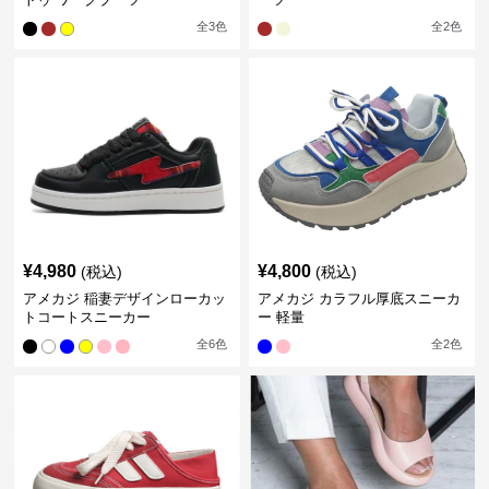
全
3
色
全
2
色
¥
4,980
¥
4,800
(税込)
(税込)
アメカジ 稲妻デザインローカッ
アメカジ カラフル厚底スニーカ
トコートスニーカー
ー 軽量
全
6
色
全
2
色