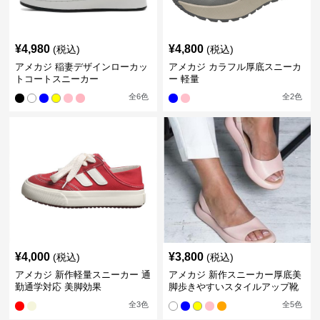
¥
4,980
¥
4,800
(税込)
(税込)
アメカジ 稲妻デザインローカッ
アメカジ カラフル厚底スニーカ
トコートスニーカー
ー 軽量
全
6
色
全
2
色
¥
4,000
¥
3,800
(税込)
(税込)
アメカジ 新作軽量スニーカー 通
アメカジ 新作スニーカー厚底美
勤通学対応 美脚効果
脚歩きやすいスタイルアップ靴
全
3
色
全
5
色