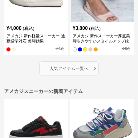
¥
4,000
¥
3,800
(税込)
(税込)
アメカジ 新作軽量スニーカー 通
アメカジ 新作スニーカー厚底美
勤通学対応 美脚効果
脚歩きやすいスタイルアップ靴
全
3
色
全
5
色
›
人気アイテム一覧へ
アメカジスニーカーの新着アイテム