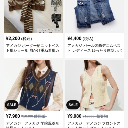
¥
2,200
¥
4,400
(税込)
(税込)
アメカジ ボーダー柄ニットベス
アメカジ パール装飾デニムベス
ト風ショール 肩かけ重ね着風カ
ト レディース ゆったり体型カバ
ーディガン
ー
SALE
SALE
¥
7,980
¥
9,980
¥
10300
(割引前)
¥
12800
(割引前)
アメカジ アメカジ 学院風菱形
アメカジ アメカジ フロントス