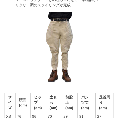
リタリー調のスタイリングが完成
サ
ヒッ
太も
前股
パン
足首周
腰囲
イ
プ
も
上
ツ丈
り
(cm)
ズ
(cm)
(cm)
(cm)
(cm)
(cm)
XS
76
96
70
29
91
27