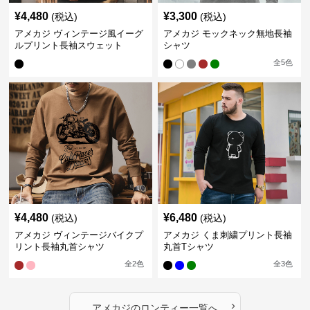
¥
4,480
¥
3,300
(税込)
(税込)
アメカジ ヴィンテージ風イーグ
アメカジ モックネック無地長袖
ルプリント長袖スウェット
シャツ
全
5
色
¥
4,480
¥
6,480
(税込)
(税込)
アメカジ ヴィンテージバイクプ
アメカジ くま刺繍プリント長袖
リント長袖丸首シャツ
丸首Tシャツ
全
2
色
全
3
色
›
アメカジ
の
ロンティー
一覧へ