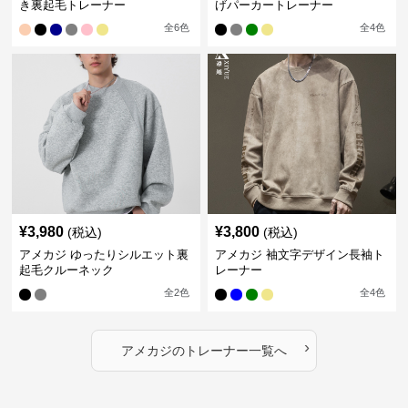
き裏起毛トレーナー
げパーカートレーナー
全
6
色
全
4
色
¥
3,980
¥
3,800
(税込)
(税込)
アメカジ ゆったりシルエット裏
アメカジ 袖文字デザイン長袖ト
起毛クルーネック
レーナー
全
2
色
全
4
色
›
アメカジ
の
トレーナー
一覧へ