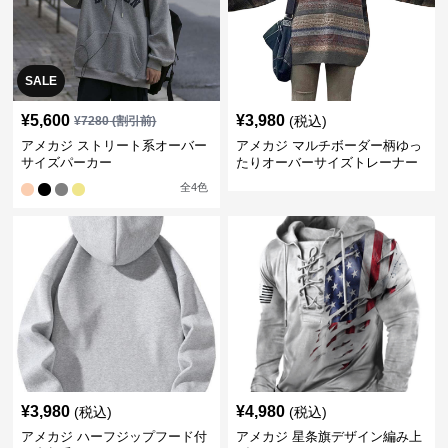
SALE
¥
5,600
¥
3,980
(税込)
¥
7280
(割引前)
アメカジ ストリート系オーバー
アメカジ マルチボーダー柄ゆっ
サイズパーカー
たりオーバーサイズトレーナー
全
4
色
¥
3,980
¥
4,980
(税込)
(税込)
アメカジ ハーフジップフード付
アメカジ 星条旗デザイン編み上