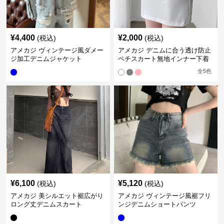
¥
4,400
¥
2,000
(税込)
(税込)
アメカジ ヴィンテージ風ダメー
アメカジ デニムに合う透け防止
ジ加工デニムジャケット
ペチスカート無地インナー下着
全
5
色
¥
6,100
¥
5,120
(税込)
(税込)
アメカジ 美シルエット裾広がり
アメカジ ヴィンテージ風裾フリ
ロング丈デニムスカート
ンジデニムショートパンツ