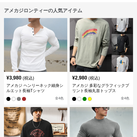
アメカジロンティーの人気アイテム
¥
3,980
¥
2,980
(税込)
(税込)
アメカジ ヘンリーネック細身シ
アメカジ 多彩なグラフィックプ
ルエット長袖Tシャツ
リント長袖丸首トップス
全
4
色
全
4
色