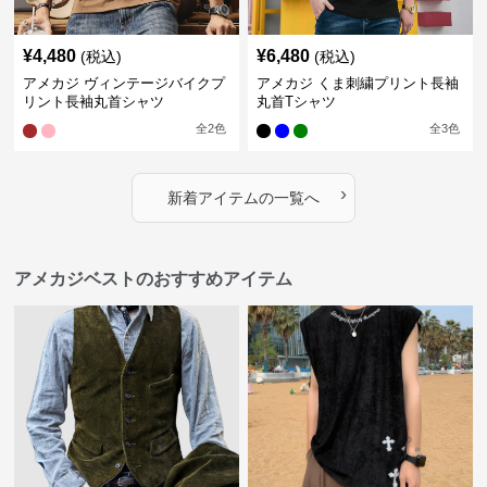
¥
4,480
¥
6,480
(税込)
(税込)
アメカジ ヴィンテージバイクプ
アメカジ くま刺繍プリント長袖
リント長袖丸首シャツ
丸首Tシャツ
全
2
色
全
3
色
›
新着アイテムの一覧へ
アメカジベストのおすすめアイテム