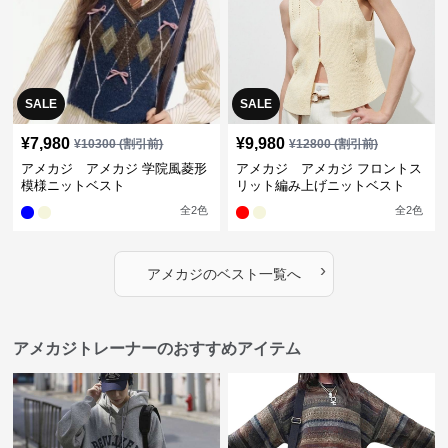
SALE
SALE
¥
7,980
¥
9,980
¥
10300
(割引前)
¥
12800
(割引前)
アメカジ アメカジ 学院風菱形
アメカジ アメカジ フロントス
模様ニットベスト
リット編み上げニットベスト
全
2
色
全
2
色
›
アメカジ
の
ベスト
一覧へ
アメカジトレーナーのおすすめアイテム