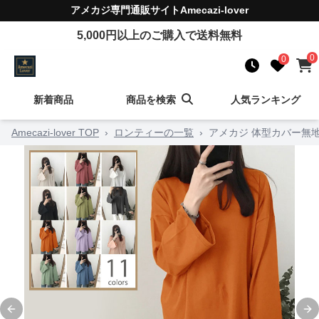
アメカジ
専門通販サイト
Amecazi-lover
5,000
円以上のご購入で送料無料
0
0
新着商品
商品を検索
人気ランキング
Amecazi-lover TOP
›
ロンティーの一覧
›
アメカジ 体型カバー無
Previous slide
Ne