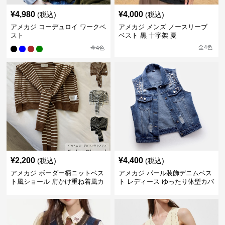
¥
4,980
¥
4,000
(税込)
(税込)
アメカジ コーデュロイ ワークベ
アメカジ メンズ ノースリーブ
スト
ベスト 黒 十字架 夏
全
4
色
全
4
色
¥
2,200
¥
4,400
(税込)
(税込)
アメカジ ボーダー柄ニットベス
アメカジ パール装飾デニムベス
ト風ショール 肩かけ重ね着風カ
ト レディース ゆったり体型カバ
ーディガン
ー