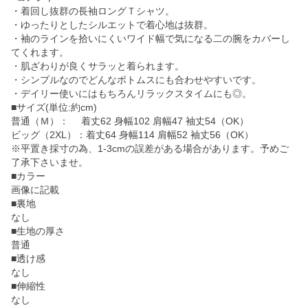
・着回し抜群の長袖ロングＴシャツ。
・ゆったりとしたシルエットで着心地は抜群。
・袖のラインを拾いにくいワイド幅で気になる二の腕をカバーし
てくれます。
・肌ざわりが良くサラッと着られます。
・シンプルなのでどんなボトムスにも合わせやすいです。
・デイリー使いにはもちろんリラックスタイムにも◎。
■サイズ(単位:約cm)
普通（Ｍ）： 着丈62 身幅102 肩幅47 袖丈54（OK）
ビッグ（2XL）：着丈64 身幅114 肩幅52 袖丈56（OK）
※平置き採寸の為、1-3cmの誤差がある場合があります。予めご
了承下さいませ。
■カラー
画像に記載
■裏地
なし
■生地の厚さ
普通
■透け感
なし
■伸縮性
なし