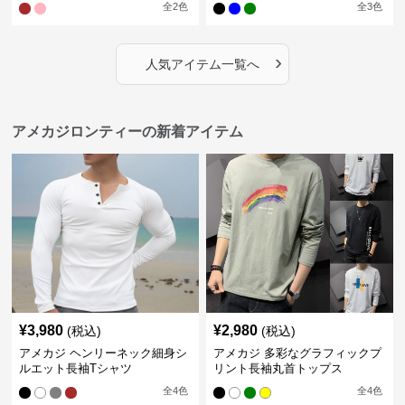
全
2
色
全
3
色
›
人気アイテム一覧へ
アメカジロンティーの新着アイテム
¥
3,980
¥
2,980
(税込)
(税込)
アメカジ ヘンリーネック細身シ
アメカジ 多彩なグラフィックプ
ルエット長袖Tシャツ
リント長袖丸首トップス
全
4
色
全
4
色